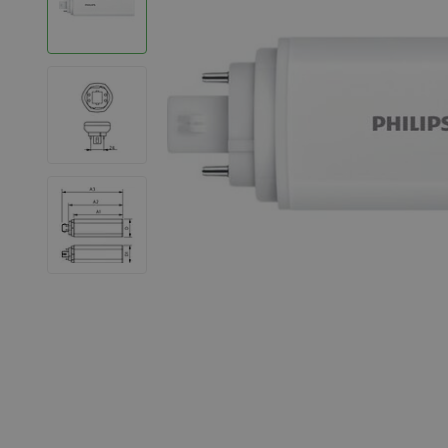
LED Strips
Decoratieve verlichting
LED Buitenverlichting
LED Noodverlichting
Installatiemateriaal
Mega Sale
Verduurzaming
LED TL verlichting