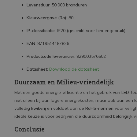
Levensduur
: 50.000 branduren
Kleurweergave (Ra)
: 80
IP-classificatie
: IP20 (geschikt voor binnengebruik)
EAN
: 8719514487826
Productcode leverancier
: 929003576602
Datasheet
:
Download de datasheet
Duurzaam en Milieu-vriendelijk
Met een goede energie-efficiëntie en het gebruik van LED-t
niet alleen bij aan lagere energiekosten, maar ook aan een 
volledig
kwikvrij
en voldoet aan de
RoHS-normen
voor veilig
ideale keuze is voor bedrijven die duurzaamheid belangrijk v
Conclusie