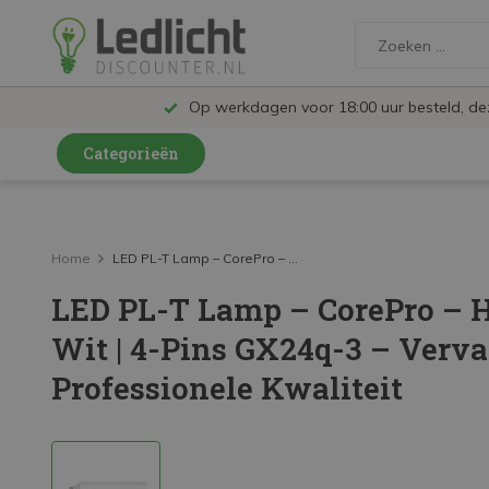
Op werkdagen voor 18:00 uur besteld, d
Categorieën
LED Lampen en Spots
LED Railspots
Home
LED PL-T Lamp – CorePro – ...
LED PL-T Lamp – CorePro – 
LED Panelen
Wit | 4-Pins GX24q-3 – Verv
LED TL
Professionele Kwaliteit
LED Plafondlampen en Wandlampen
LED Schijnwerpers
LED High Bay lampen