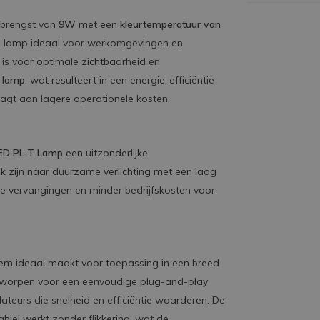
pbrengst van
9W
met een
kleurtemperatuur van
t de lamp ideaal voor werkomgevingen en
 is voor optimale zichtbaarheid en
 lamp
, wat resulteert in een energie-efficiëntie
aagt aan lagere operationele kosten.
ED PL-T Lamp
een uitzonderlijke
ek zijn naar duurzame verlichting met een laag
e vervangingen en minder bedrijfskosten voor
hem ideaal maakt voor toepassing in een breed
ontworpen voor een eenvoudige plug-and-play
ateurs die snelheid en efficiëntie waarderen. De
biel werkt zonder flikkering, wat de