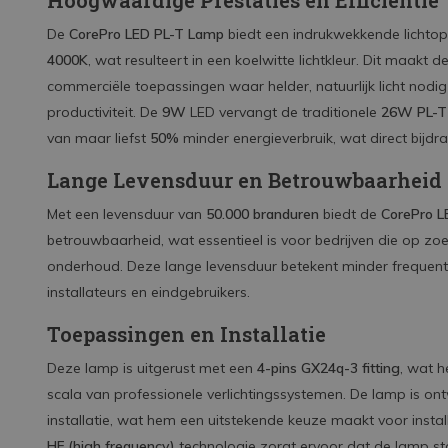
Hoogwaardige Prestaties en Efficiëntie
De
CorePro LED PL-T Lamp
biedt een indrukwekkende lichto
4000K
, wat resulteert in een koelwitte lichtkleur. Dit maak
commerciële toepassingen waar helder, natuurlijk licht nodig
productiviteit. De
9W
LED vervangt de traditionele
26W PL-T
van maar liefst
50%
minder energieverbruik, wat direct bijdr
Lange Levensduur en Betrouwbaarheid
Met een levensduur van
50.000 branduren
biedt de
CorePro L
betrouwbaarheid, wat essentieel is voor bedrijven die op zo
onderhoud. Deze lange levensduur betekent minder frequent
installateurs en eindgebruikers.
Toepassingen en Installatie
Deze lamp is uitgerust met een
4-pins GX24q-3 fitting
, wat 
scala van professionele verlichtingssystemen. De lamp is 
installatie, wat hem een uitstekende keuze maakt voor install
HF (high frequency)
technologie zorgt ervoor dat de lamp sta