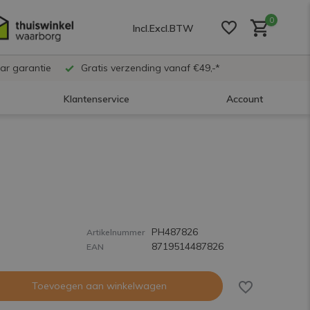
0
Incl.
Excl.
BTW
ar garantie
Gratis verzending vanaf €49,-*
Klantenservice
Account
Account aanmaken
Account aanmaken
PH487826
Account aanmaken
Artikelnummer
8719514487826
EAN
Toevoegen aan winkelwagen