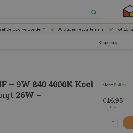
ezelfde dag verzonden*
30 dagen retourtermijn
Tot 10 ja
Keuzehulp
HF – 9W 840 4000K Koel
Merk:
Philips
angt 26W –
€16,95
Incl. btw