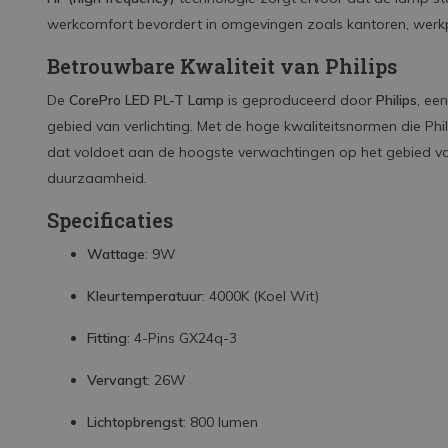
werkcomfort bevordert in omgevingen zoals kantoren, werkp
Betrouwbare Kwaliteit van Philips
De
CorePro LED PL-T Lamp
is geproduceerd door
Philips
, ee
gebied van verlichting. Met de hoge kwaliteitsnormen die Phi
dat voldoet aan de hoogste verwachtingen op het gebied van 
duurzaamheid.
Specificaties
Wattage
: 9W
Kleurtemperatuur
: 4000K (Koel Wit)
Fitting
: 4-Pins GX24q-3
Vervangt
: 26W
Lichtopbrengst
: 800 lumen