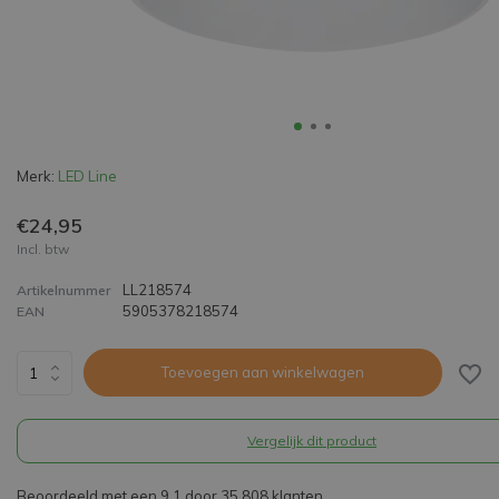
Merk:
LED Line
€24,95
Incl. btw
LL218574
Artikelnummer
5905378218574
EAN
Toevoegen aan winkelwagen
Vergelijk dit product
Beoordeeld met een 9,1 door 35.808 klanten