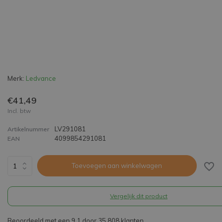
Merk:
Ledvance
€41,49
Incl. btw
LV291081
Artikelnummer
4099854291081
EAN
Toevoegen aan winkelwagen
Vergelijk dit product
Beoordeeld met een 9,1 door 35.808 klanten