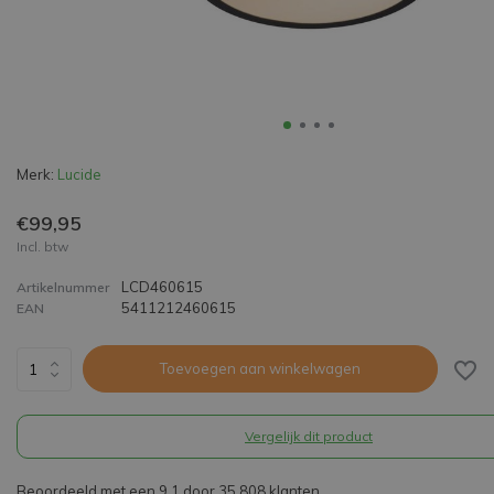
Merk:
Lucide
€99,95
Incl. btw
LCD460615
Artikelnummer
5411212460615
EAN
Toevoegen aan winkelwagen
Vergelijk dit product
Beoordeeld met een 9,1 door 35.808 klanten