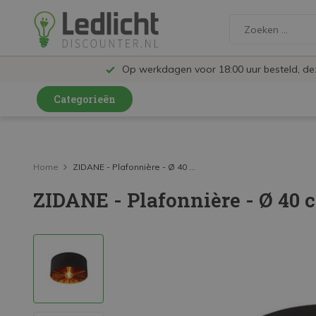
Op werkdagen voor 18:00 uur besteld, d
Categorieën
LED Lampen en Spots
LED Railspots
Home
ZIDANE - Plafonnière - Ø 40 ...
ZIDANE - Plafonnière - Ø 40 
LED Panelen
LED TL
LED Plafondlampen en Wandlampen
LED Schijnwerpers
LED High Bay lampen