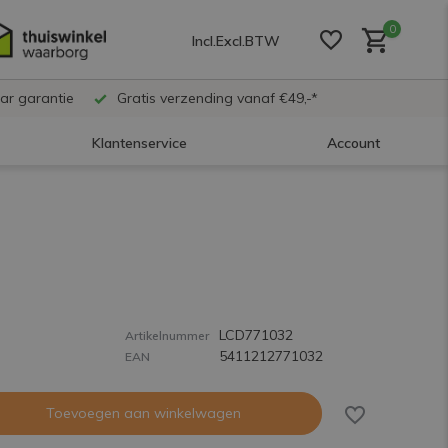
0
Incl.
Excl.
BTW
ar garantie
Gratis verzending vanaf €49,-*
Klantenservice
Account
Account aanmaken
Account aanmaken
LCD771032
Account aanmaken
Artikelnummer
5411212771032
EAN
Toevoegen aan winkelwagen