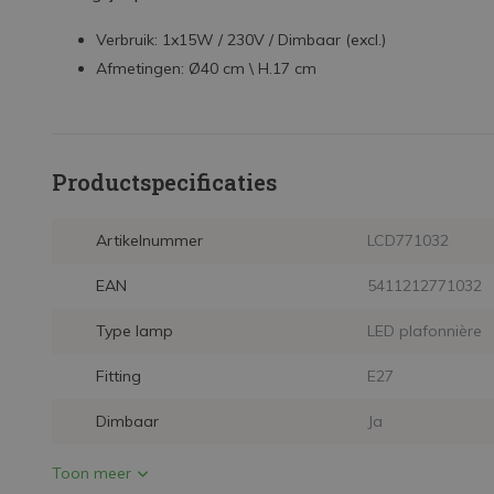
Verbruik: 1x15W / 230V / Dimbaar (excl.)
Afmetingen: Ø40 cm \ H.17 cm
Productspecificaties
Artikelnummer
LCD771032
EAN
5411212771032
Type lamp
LED plafonnière
Fitting
E27
Dimbaar
Ja
Toon meer