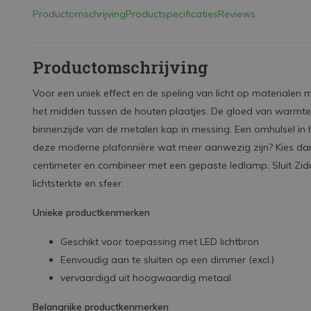
Productomschrijving
Productspecificaties
Reviews
Productomschrijving
Voor een uniek effect en de speling van licht op materialen moe
het midden tussen de houten plaatjes. De gloed van warmte 
binnenzijde van de metalen kap in messing. Een omhulsel in
deze moderne plafonnière wat meer aanwezig zijn? Kies dan
centimeter en combineer met een gepaste ledlamp. Sluit Zi
lichtsterkte en sfeer.
Unieke productkenmerken
Geschikt voor toepassing met LED lichtbron
Eenvoudig aan te sluiten op een dimmer (excl.)
vervaardigd uit hoogwaardig metaal
Belangrijke productkenmerken