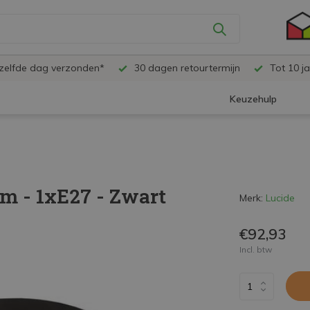
ezelfde dag verzonden*
30 dagen retourtermijn
Tot 10 ja
Keuzehulp
cm - 1xE27 - Zwart
Merk:
Lucide
€92,93
Incl. btw