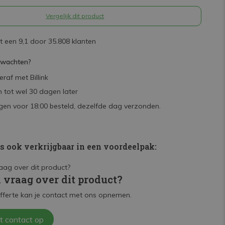
Vergelijk dit product
 een 9,1 door 35.808 klanten
rwachten?
raf met Billink
 tot wel 30 dagen later
en voor 18:00 besteld, dezelfde dag verzonden.
is ook verkrijgbaar in een voordeelpak:
n vraag over dit product?
fferte kan je contact met ons opnemen.
t contact op