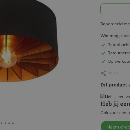
Beoordeeld met
Wat mag je ve
Betaal achte
Retourneren
Op werkdag
Delen
Dit product 
Heb jij ee
Ook voor een o
Neem direc