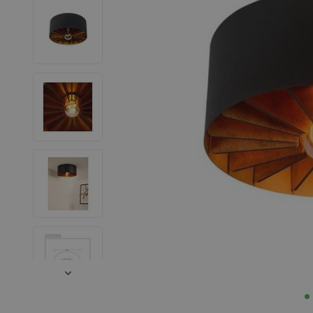
LED Strips
Decoratieve verlichting
LED Buitenverlichting
LED Noodverlichting
Installatiemateriaal
Mega Sale
Verduurzaming
LED TL verlichting