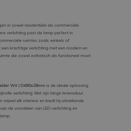
gen in zowel residentiële als commerciële
e verlichting past de lamp perfect in
mmerciële ruimtes zoals winkels of
 een krachtige verlichting met een modern en
ruimte die zowel esthetisch als functioneel moet
Helder Wit | D480x28mm
is de ideale oplossing
volle verlichting. Met zijn lange levensduur,
rijwel elk interieur en biedt hij uitstekende
 van de voordelen van LED-verlichting en
lamp.