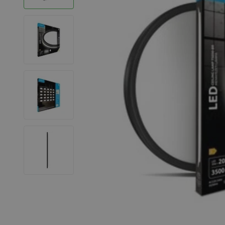
LED Strips
Decoratieve verlichting
LED Buitenverlichting
LED Noodverlichting
Installatiemateriaal
Mega Sale
Verduurzaming
LED TL verlichting