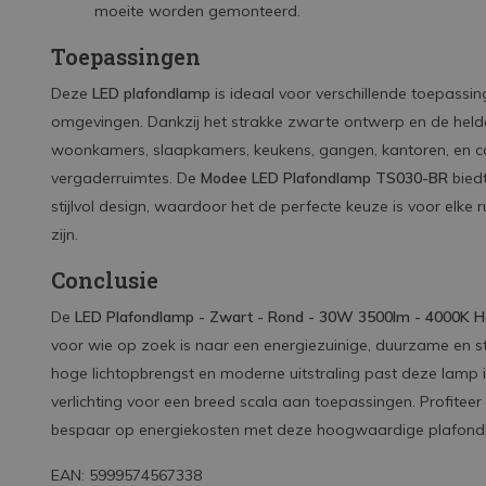
moeite worden gemonteerd.
Toepassingen
Deze
LED plafondlamp
is ideaal voor verschillende toepassin
omgevingen. Dankzij het strakke zwarte ontwerp en de helder
woonkamers, slaapkamers, keukens, gangen, kantoren, en co
vergaderruimtes. De
Modee LED Plafondlamp TS030-BR
biedt
stijlvol design, waardoor het de perfecte keuze is voor elke 
zijn.
Conclusie
De
LED Plafondlamp - Zwart - Rond - 30W 3500lm - 4000K 
voor wie op zoek is naar een energiezuinige, duurzame en stijl
hoge lichtopbrengst en moderne uitstraling past deze lamp in v
verlichting voor een breed scala aan toepassingen. Profiteer
bespaar op energiekosten met deze hoogwaardige plafond
EAN: 5999574567338