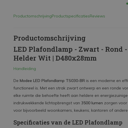
Productomschrijving
Productspecificaties
Reviews
Productomschrijving
LED Plafondlamp - Zwart - Rond 
Helder Wit | D480x28mm
Handleiding
De
Modee LED Plafondlamp TS030-BR
is een moderne en effic
functioneel is. Met een strak zwart ontwerp en een ronde v
elke ruimte die behoefte heeft aan heldere en energiezuinig
indrukwekkende lichtopbrengst van
3500 lumen
zorgen voor e
voor bijvoorbeeld woonkamers, keukens, kantoren of andere
Specificaties van de LED Plafondlamp