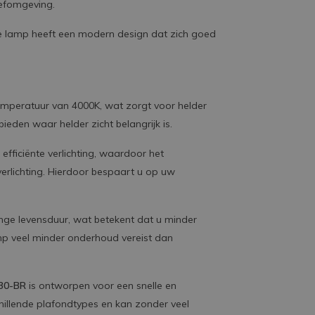
eefomgeving.
 de lamp heeft een modern design dat zich goed
temperatuur van 4000K, wat zorgt voor helder
bieden waar helder zicht belangrijk is.
efficiënte verlichting, waardoor het
e verlichting. Hierdoor bespaart u op uw
nge levensduur, wat betekent dat u minder
amp veel minder onderhoud vereist dan
30-BR
is ontworpen voor een snelle en
chillende plafondtypes en kan zonder veel