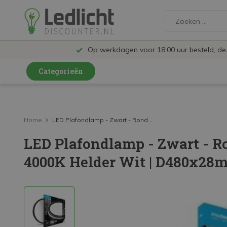
Op werkdagen voor 18:00 uur besteld, d
Categorieën
LED Lampen en Spots
LED Railspots
Home
LED Plafondlamp - Zwart - Rond...
LED Plafondlamp - Zwart - R
LED Panelen
4000K Helder Wit | D480x28
LED TL
LED Plafondlampen en Wandlampen
LED Schijnwerpers
LED High Bay lampen