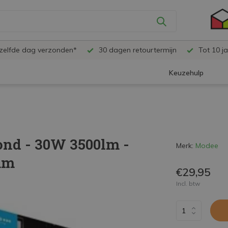
ezelfde dag verzonden*
30 dagen retourtermijn
Tot 10 ja
Keuzehulp
ond - 30W 3500lm -
Merk:
Modee
mm
€29,95
Incl. btw