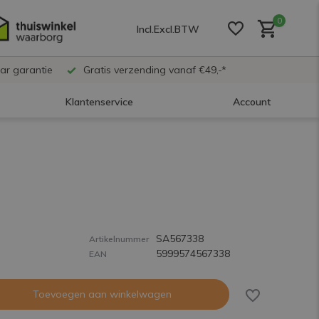
0
Incl.
Excl.
BTW
ar garantie
Gratis verzending vanaf €49,-*
Klantenservice
Account
Account aanmaken
Account aanmaken
SA567338
Account aanmaken
Artikelnummer
5999574567338
EAN
Toevoegen aan winkelwagen