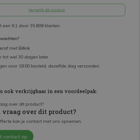
Vergelijk dit product
 een 9,1 door 35.808 klanten
rwachten?
raf met Billink
 tot wel 30 dagen later
en voor 18:00 besteld, dezelfde dag verzonden.
is ook verkrijgbaar in een voordeelpak:
n vraag over dit product?
fferte kan je contact met ons opnemen.
t contact op