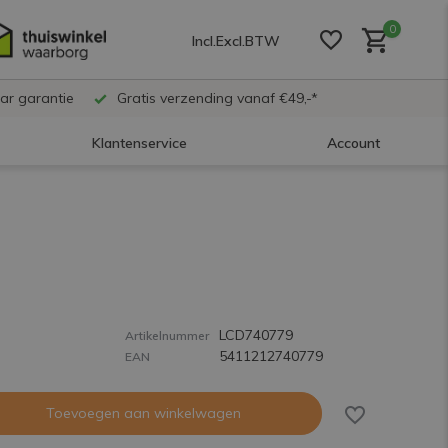
0
Incl.
Excl.
BTW
ar garantie
Gratis verzending vanaf €49,-*
Klantenservice
Account
Account aanmaken
Account aanmaken
LCD740779
Account aanmaken
Artikelnummer
5411212740779
EAN
Toevoegen aan winkelwagen