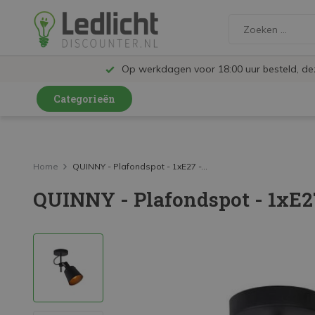
Op werkdagen voor 18:00 uur besteld, d
Categorieën
LED Lampen en Spots
LED Railspots
Home
QUINNY - Plafondspot - 1xE27 -...
QUINNY - Plafondspot - 1xE2
LED Panelen
LED TL
LED Plafondlampen en Wandlampen
LED Schijnwerpers
LED High Bay lampen