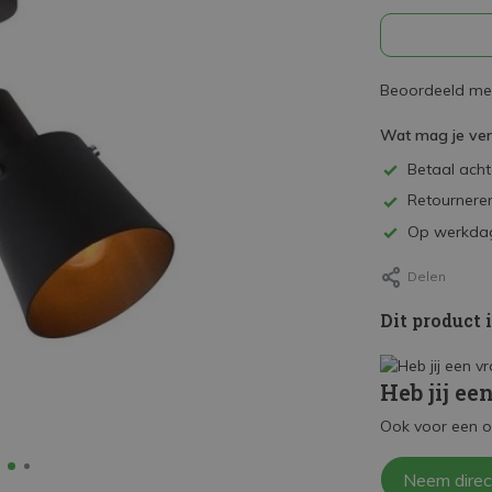
Beoordeeld met
Wat mag je ve
Betaal achte
Retourneren
Op werkdag
Delen
Dit product 
Heb jij ee
Ook voor een o
Neem direc