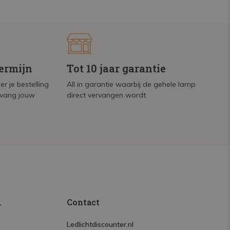
termijn
Tot 10 jaar garantie
r je bestelling
All in garantie waarbij de gehele lamp
tvang jouw
direct vervangen wordt.
.
Contact
Ledlichtdiscounter.nl