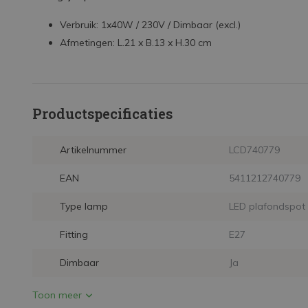
Verbruik: 1x40W / 230V / Dimbaar (excl.)
Afmetingen: L.21 x B.13 x H.30 cm
Productspecificaties
Artikelnummer
LCD740779
EAN
5411212740779
Type lamp
LED plafondspot
Fitting
E27
Dimbaar
Ja
Toon meer