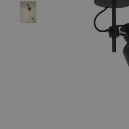
LED Strips
Decoratieve verlichting
LED Buitenverlichting
LED Noodverlichting
Installatiemateriaal
Mega Sale
Verduurzaming
LED TL verlichting