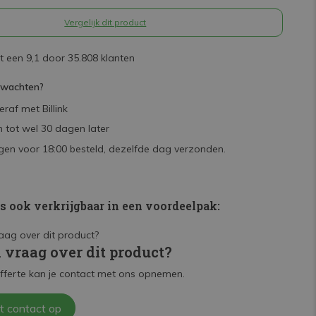
Vergelijk dit product
 een 9,1 door 35.808 klanten
rwachten?
raf met Billink
 tot wel 30 dagen later
en voor 18:00 besteld, dezelfde dag verzonden.
is ook verkrijgbaar in een voordeelpak:
n vraag over dit product?
fferte kan je contact met ons opnemen.
t contact op