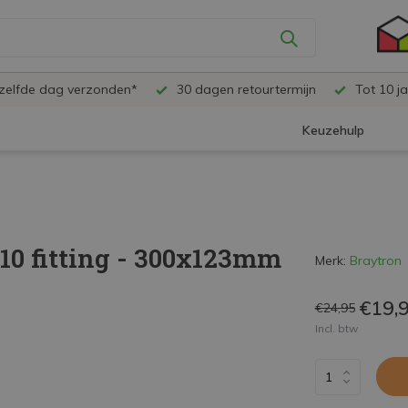
ezelfde dag verzonden*
30 dagen retourtermijn
Tot 10 ja
Keuzehulp
10 fitting - 300x123mm
Merk:
Braytron
€19,
€24,95
Incl. btw