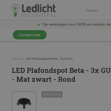
Op werkdagen voor 18:00 uur besteld, d
Categorieën
LED Lampen en Spots
LED Railspots
Home
LED Plafondspot Beta - 3x GU10...
LED Plafondspot Beta - 3x GU
LED Panelen
- Mat zwart - Rond
LED TL
LED Plafondlampen en Wandlampen
20% korting
LED Schijnwerpers
LED High Bay lampen