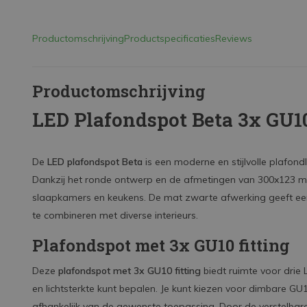
Productomschrijving
Productspecificaties
Reviews
Productomschrijving
LED Plafondspot Beta 3x GU1
De
LED plafondspot Beta
is een moderne en stijlvolle plafon
Dankzij het ronde ontwerp en de afmetingen van 300x123 m
slaapkamers en keukens. De mat zwarte afwerking geeft een
te combineren met diverse interieurs.
Plafondspot met 3x GU10 fitting
Deze
plafondspot met 3x GU10 fitting
biedt ruimte voor drie 
en lichtsterkte kunt bepalen. Je kunt kiezen voor dimbare G
afhankelijk van de gewenste toepassing. Door de verstelbare