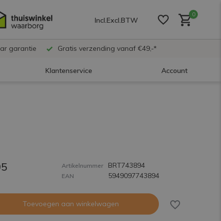
0
Incl.
Excl.
BTW
ar garantie
Gratis verzending vanaf €49,-*
Klantenservice
Account
Account aanmaken
Account aanmaken
95
BRT743894
Account aanmaken
Artikelnummer
5949097743894
EAN
Toevoegen aan winkelwagen