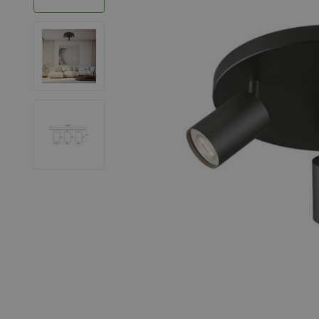
LED Strips
Decoratieve verlichting
LED Buitenverlichting
LED Noodverlichting
Installatiemateriaal
Mega Sale
Verduurzaming
LED TL verlichting