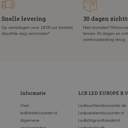
Snelle levering
30 dagen zicht
Op werkdagen voor 18:00 uur besteld,
Niet tevreden? Retournee
dezelfde dag verzonden*
binnen 30 dagen en on
aankoopbedrag terug.
Informatie
LCB LED EUROPE B.V
Over
Ledleuchtendiscounter.de
ledlichtdiscounter.nl
Ledpanelendiscounter.nl
Algemene
Ledlichtgroothandel.nl
voorwaarden
Ledpaneler.dk