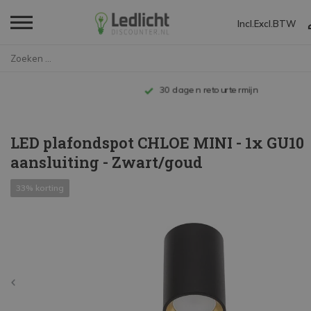
Incl.
Excl.
BTW
Home
LED plafondspot CHLOE MINI - 1...
Tot 10 jaar garantie
LED plafondspot CHLOE MINI - 1x GU10
aansluiting - Zwart/goud
33% korting