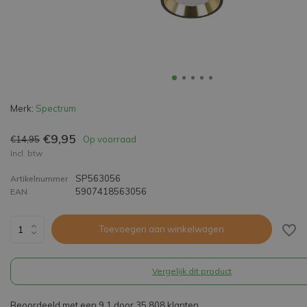
Merk:
Spectrum
€9,95
€14,95
Op voorraad
Incl. btw
SP563056
Artikelnummer
5907418563056
EAN
Toevoegen aan winkelwagen
Vergelijk dit product
Beoordeeld met een 9,1 door 35.808 klanten