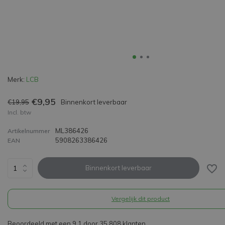
Merk:
LCB
€9,95
€19,95
Binnenkort leverbaar
Incl. btw
ML386426
Artikelnummer
5908263386426
EAN
Binnenkort leverbaar
Vergelijk dit product
Beoordeeld met een 9,1 door 35.808 klanten