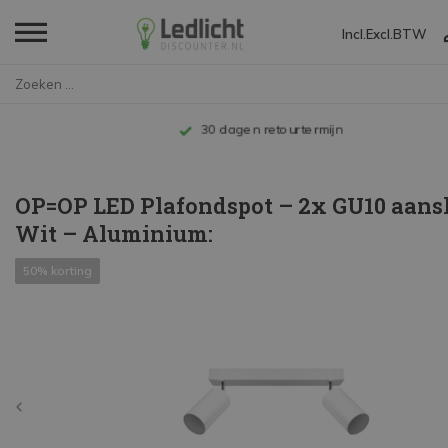
Incl.
Excl.
BTW
Home
OP=OP LED Plafondspot – 2x G...
Tot 10 jaar garantie
OP=OP LED Plafondspot – 2x GU10 aansl
Wit – Aluminium:
50% korting