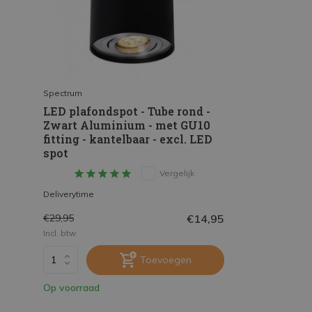
Spectrum
LED plafondspot - Tube rond -
Zwart Aluminium - met GU10
fitting - kantelbaar - excl. LED
spot
Vergelijk
Deliverytime
€14,95
€29,95
Incl. btw
Toevoegen
Op voorraad