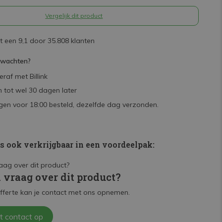
Vergelijk dit product
 een 9,1 door 35.808 klanten
rwachten?
raf met Billink
 tot wel 30 dagen later
en voor 18:00 besteld, dezelfde dag verzonden.
is ook verkrijgbaar in een voordeelpak:
n vraag over dit product?
fferte kan je contact met ons opnemen.
t contact op