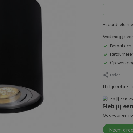
Beoordeeld met
Wat mag je ve
Betaal achte
Retourneren
Op werkdag
Delen
Dit product 
Heb jij ee
Ook voor een o
Neem direc