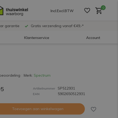
0
Incl.
Excl.
BTW
ar garantie
Gratis verzending vanaf €49,-*
Klantenservice
Account
Account aanmaken
Account aanmaken
beoordeling
Merk:
Spectrum
95
SP512931
Account aanmaken
Artikelnummer
5902650512931
EAN
Toevoegen aan winkelwagen