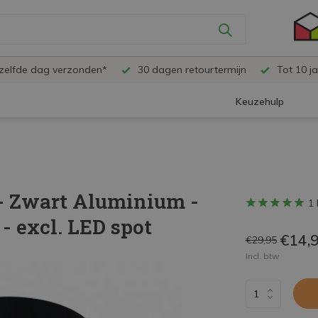
ezelfde dag verzonden*
30 dagen retourtermijn
Tot 10 ja
Keuzehulp
 - Zwart Aluminium -
1 
 - excl. LED spot
€14,
€29,95
Incl. btw