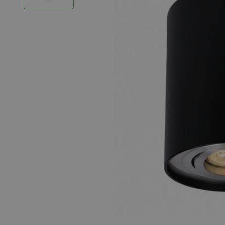
LED Strips
Decoratieve verlichting
LED Buitenverlichting
LED Noodverlichting
Installatiemateriaal
Mega Sale
Verduurzaming
LED TL verlichting