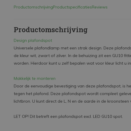
Productomschrijving
Productspecificaties
Reviews
Productomschrijving
Design plafondspot
Universele plafondlamp met een strak design. Deze plafonds
de kleur wit, zwart of zilver. In de behuizing zit een GU10 f
worden. Hierdoor kunt u zelf bepalen wat voor kleur licht u 
Makkelijk te monteren
Door de eenvoudige bevestiging van deze plafondspot, is h
tegen het plafond. Deze plafondspot wordt compleet geleve
lichtbron. U kunt direct de L, N en de aarde in de kroonstee
LET OP! Dit betreft een plafondspot excl. LED GU10 spot.