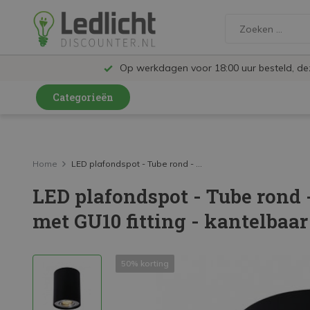
Op werkdagen voor 18:00 uur besteld, d
Categorieën
LED Lampen en Spots
LED Railspots
Home
LED plafondspot - Tube rond - ...
LED plafondspot - Tube rond
LED Panelen
met GU10 fitting - kantelbaar
LED TL
LED Plafondlampen en Wandlampen
50% korting
LED Schijnwerpers
LED High Bay lampen