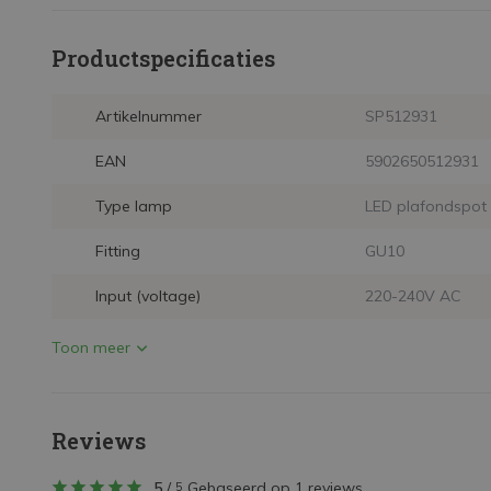
Productspecificaties
Artikelnummer
SP512931
EAN
5902650512931
Type lamp
LED plafondspot
Fitting
GU10
Input (voltage)
220-240V AC
Toon meer
Reviews
5
/
Gebaseerd op 1 reviews
5