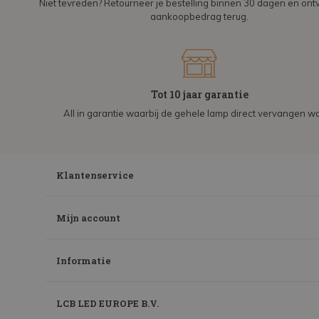
Niet tevreden? Retourneer je bestelling binnen 30 dagen en on
aankoopbedrag terug.
Tot 10 jaar garantie
All in garantie waarbij de gehele lamp direct vervangen wo
Klantenservice
Mijn account
Informatie
LCB LED EUROPE B.V.