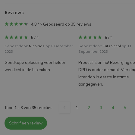
Reviews
4.8
/
Gebaseerd op 35 reviews
5
5
/
5
/
5
5
Gepost door:
Nicolaas
op 8 December
Gepost door:
Frits Schol
op 11
2023
September 2023
Goedkope oplossing voor helder
Product is prima! Bezorging d
werklicht in de bijkeuken
DPD is onder de maat. Vier d
later dan in eerste instantie
aangegeven.
Toon
1
-
3
van
35
reacties
1
2
3
4
5
Schrijf een review