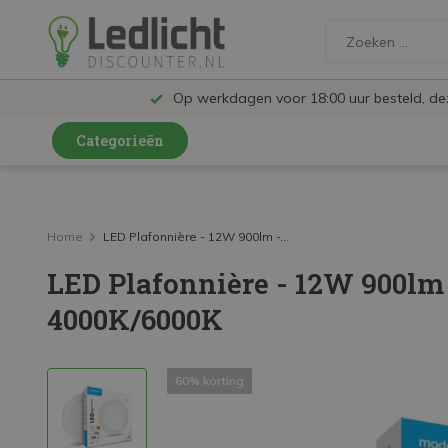
Op werkdagen voor 18:00 uur besteld, d
Categorieën
LED Lampen en Spots
LED Railspots
Home
LED Plafonnière - 12W 900lm -...
LED Plafonnière - 12W 900lm
LED Panelen
4000K/6000K
LED TL
LED Plafondlampen en Wandlampen
60% korting
LED Schijnwerpers
LED High Bay lampen