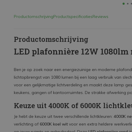
Productomschrijving
Productspecificaties
Reviews
Productomschrijving
LED plafonnière 12W 1080lm 
Ben je op zoek naar een energiezuinige en moderne plafo
lichtopbrengst van 1080 lumen bij een laag verbruik van sle
voor een gelijkmatige lichtverdeling en maakt deze lamp ges
keukens, gangen of kantoorruimtes. De strakke afwerking past
Keuze uit 4000K of 6000K lichtkle
Je hebt de keuze uit twee verschillende lichtkleuren:
4000K neu
verlichting of
6000K koel wit
voor een extra heldere werkverlic
op jouw ruimte en gebruiksdoel. Deze
LED plafonnière rond
is