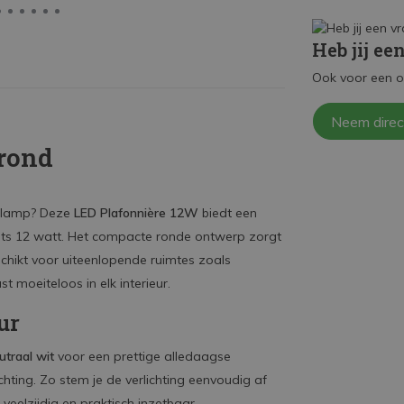
Heb jij ee
Ook voor een o
Neem direc
rond
ndlamp? Deze
LED Plafonnière 12W
biedt een
chts 12 watt. Het compacte ronde ontwerp zorgt
chikt voor uiteenlopende ruimtes zoals
 moeiteloos in elk interieur.
ur
traal wit
voor een prettige alledaagse
hting. Zo stem je de verlichting eenvoudig af
 veelzijdig en praktisch inzetbaar.