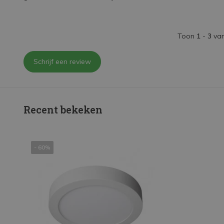
Toon
1
-
3
va
Schrijf een review
Recent bekeken
- 60%