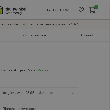
0
Incl.
Excl.
BTW
ar garantie
Gratis verzending vanaf €49,-*
Klantenservice
Account
Account aanmaken
Account aanmaken
9 beoordelingen
Merk:
Modee
:
Account aanmaken
 daglicht wit - €5,95
- Uitverkocht
Uitverkocht
5
Binnenkort leverbaar