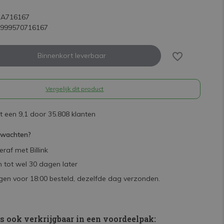
Uitverkocht
SA716167
5999570716167
Uitverkocht
Binnenkort leverbaar
Vergelijk dit product
 een 9,1 door 35.808 klanten
rwachten?
raf met Billink
 tot wel 30 dagen later
en voor 18:00 besteld, dezelfde dag verzonden.
is ook verkrijgbaar in een voordeelpak: