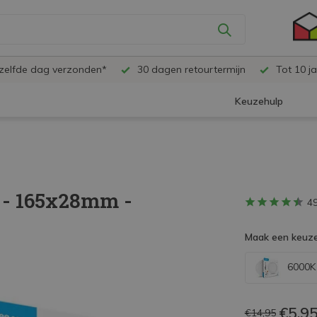
ezelfde dag verzonden*
30 dagen retourtermijn
Tot 10 ja
Keuzehulp
 - 165x28mm -
4
Maak een keuze
6000K -
€5,9
€14,95