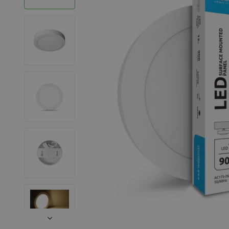
LED Strips
Decoratieve verlichting
LED Buitenverlichting
LED Noodverlichting
Installatiemateriaal
Mega Sale
Verduurzaming
LED TL verlichting