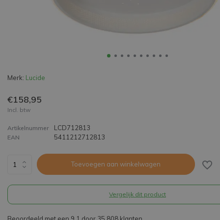
Merk:
Lucide
€158,95
Incl. btw
LCD712813
Artikelnummer
5411212712813
EAN
Toevoegen aan winkelwagen
Vergelijk dit product
Beoordeeld met een 9,1 door 35.808 klanten