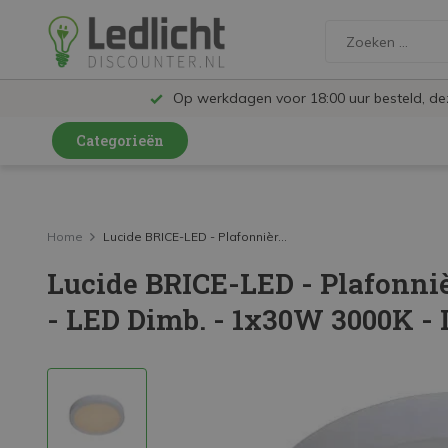
Op werkdagen voor 18:00 uur besteld, d
Categorieën
LED Lampen en Spots
LED Railspots
Home
Lucide BRICE-LED - Plafonnièr...
Lucide BRICE-LED - Plafonni
LED Panelen
- LED Dimb. - 1x30W 3000K - 
LED TL
LED Plafondlampen en Wandlampen
LED Schijnwerpers
LED High Bay lampen