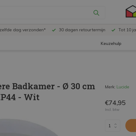
ezelfde dag verzonden*
30 dagen retourtermijn
Tot 10 ja
Keuzehulp
ère Badkamer - Ø 30 cm
Merk:
Lucide
IP44 - Wit
€74,95
Incl. btw