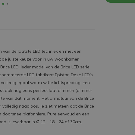
 van de laatste LED techniek en met een
ut de juiste keuze voor in uw woonkamer,
 Brice LED. Ieder model van de Brice LED serie
gerenommeerde LED fabrikant Epistar. Deze LED's
olledig egaal warm witte lichtspreiding. Een
nst ook nog eens perfect laat dimmen (dimmer
hoefte van dat moment. Het armatuur van de Brice
r volledig naadloos. Je ziet meteen dat de Brice
 doorsnee plafonniere. Pure eenvoud en een
ond is leverbaar in Ø 12 - 18 - 24 of 30cm.