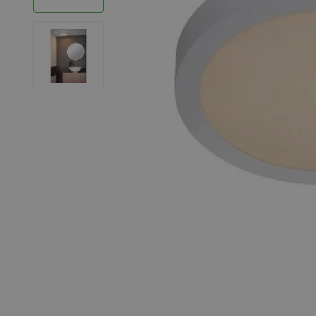
LED Strips
Decoratieve verlichting
LED Buitenverlichting
LED Noodverlichting
Installatiemateriaal
Mega Sale
Verduurzaming
LED TL verlichting