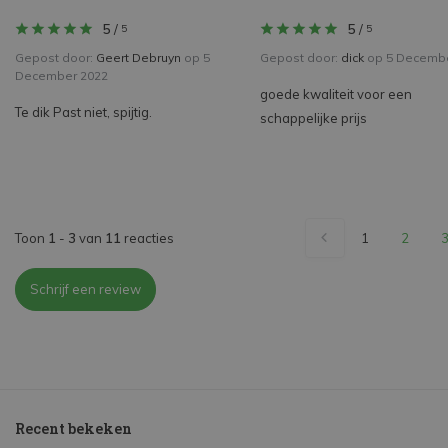
5
/
5
/
5
5
Gepost door:
Geert Debruyn
op 5
Gepost door:
dick
op 5 Decembe
December 2022
goede kwaliteit voor een
Te dik Past niet, spijtig.
schappelijke prijs
Toon
1
-
3
van
11
reacties
1
2
Schrijf een review
Recent bekeken