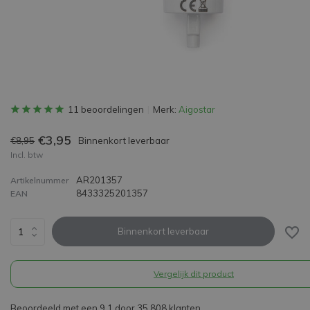
11 beoordelingen
Merk:
Aigostar
€3,95
€8,95
Binnenkort leverbaar
Incl. btw
AR201357
Artikelnummer
8433325201357
EAN
Binnenkort leverbaar
Vergelijk dit product
Beoordeeld met een 9,1 door 35.808 klanten