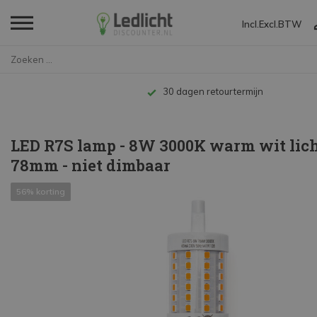
Incl.
Excl.
BTW
Home
LED R7S lamp - 8W 3000K warm w...
Tot 10 jaar garantie
LED R7S lamp - 8W 3000K warm wit lich
78mm - niet dimbaar
56% korting