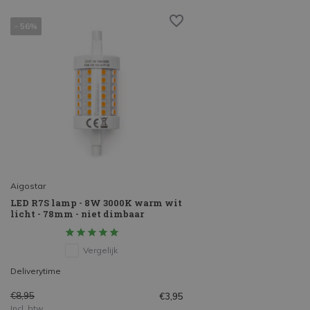
- 56%
Aigostar
LED R7S lamp - 8W 3000K warm wit
licht - 78mm - niet dimbaar
Vergelijk
Deliverytime
€8,95
€3,95
Incl. btw