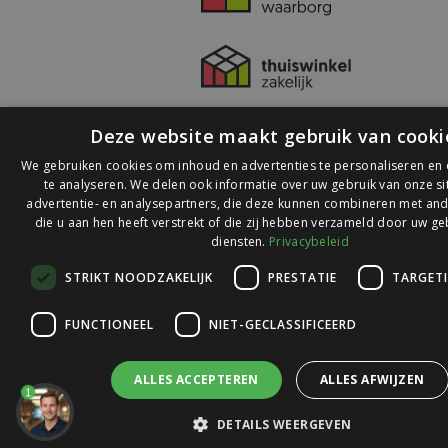
Deze website maakt gebruik van cooki
We gebruiken cookies om inhoud en advertenties te personaliseren en
te analyseren. We delen ook informatie over uw gebruik van onze s
advertentie- en analysepartners, die deze kunnen combineren met and
die u aan hen heeft verstrekt of die zij hebben verzameld door uw ge
© 2026 Ledlichtdiscounter.nl
diensten.
Privacybeleid
STRIKT NOODZAKELIJK
PRESTATIE
TARGET
Wij scoren een
9,1
op
9,1
Webwinkelkeur
FUNCTIONEEL
NIET-GECLASSIFICEERD
ALLES ACCEPTEREN
ALLES AFWIJZEN
1
DETAILS WEERGEVEN