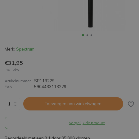
Merk:
Spectrum
€31,95
Incl. btw
SP113229
Artikelnummer
5904433113229
EAN
Toevoegen aan winkelwagen
Vergelijk dit product
Beoordeeld met een 9,1 door 35.808 klanten