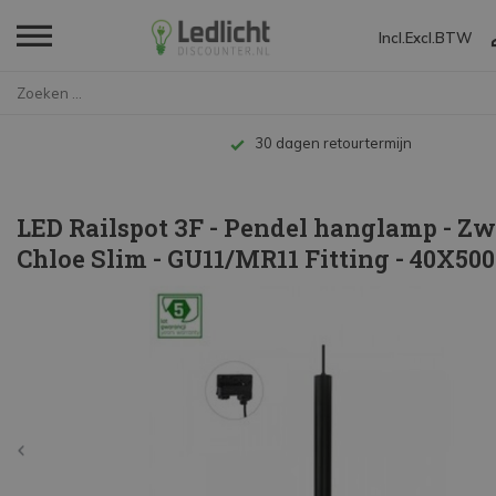
Incl.
Excl.
BTW
Home
LED Railspot 3F - Pendel hangl...
Tot 10 jaar garantie
LED Railspot 3F - Pendel hanglamp - Zw
Chloe Slim - GU11/MR11 Fitting - 40X5