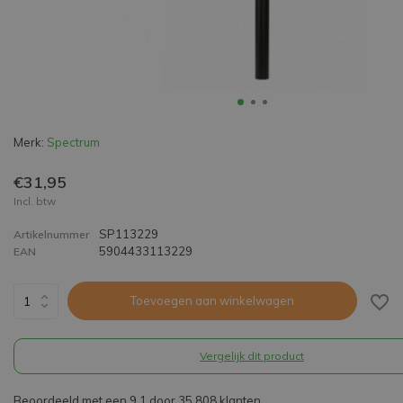
Merk:
Spectrum
€31,95
Incl. btw
SP113229
Artikelnummer
5904433113229
EAN
Toevoegen aan winkelwagen
Vergelijk dit product
Beoordeeld met een 9,1 door 35.808 klanten