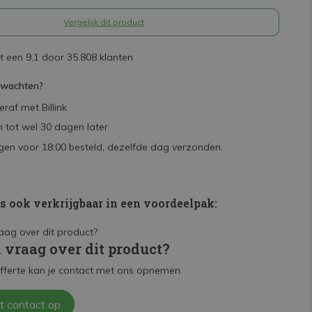
Vergelijk dit product
 een 9,1 door 35.808 klanten
rwachten?
raf met Billink
 tot wel 30 dagen later
en voor 18:00 besteld, dezelfde dag verzonden.
is ook verkrijgbaar in een voordeelpak:
n vraag over dit product?
fferte kan je contact met ons opnemen.
t contact op