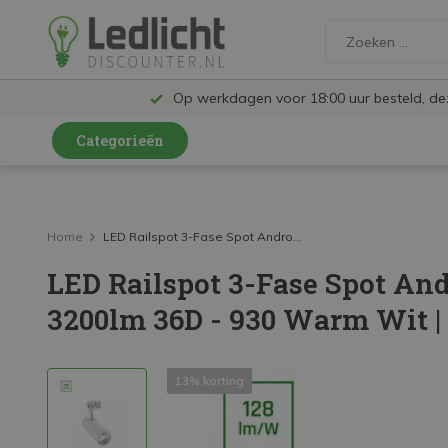
Op werkdagen voor 18:00 uur besteld, d
Categorieën
LED Lampen en Spots
LED Railspots
Home
LED Railspot 3-Fase Spot Andro...
LED Railspot 3-Fase Spot A
LED Panelen
3200lm 36D - 930 Warm Wit |
LED TL
LED Plafondlampen en Wandlampen
13% korting
LED Schijnwerpers
LED High Bay lampen