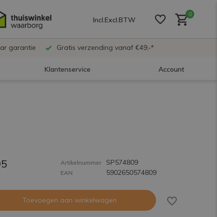
0
Incl.
Excl.
BTW
ar garantie
Gratis verzending vanaf €49,-*
Klantenservice
Account
Account aanmaken
Account aanmaken
95
SP574809
Account aanmaken
Artikelnummer
5902650574809
EAN
Toevoegen aan winkelwagen