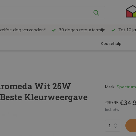
ezelfde dag verzonden*
30 dagen retourtermijn
Tot 10 ja
Keuzehulp
ndromeda Wit 25W
Merk:
Spectrum
 Beste Kleurweergave
€34,
€39,95
Incl. btw