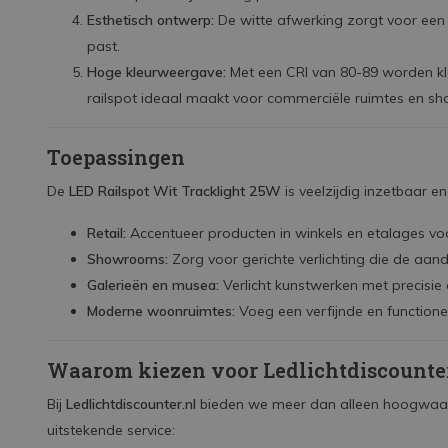
Esthetisch ontwerp:
De witte afwerking zorgt voor een ti
past.
Hoge kleurweergave:
Met een CRI van 80-89 worden kl
railspot ideaal maakt voor commerciële ruimtes en s
Toepassingen
De
LED Railspot Wit Tracklight 25W
is veelzijdig inzetbaar e
Retail:
Accentueer producten in winkels en etalages voo
Showrooms:
Zorg voor gerichte verlichting die de aand
Galerieën en musea:
Verlicht kunstwerken met precisie
Moderne woonruimtes:
Voeg een verfijnde en functionele
Waarom kiezen voor Ledlichtdiscounter
Bij
Ledlichtdiscounter.nl
bieden we meer dan alleen hoogwaar
uitstekende service: