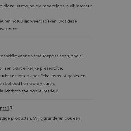
jdloze uitstraling die moeiteloos in elk interieur
euren natuurlijk weergegeven, wat deze
howrooms.
n geschikt voor diverse toepassingen, zoals:
r een aantrekkelijke presentatie.
acht vestigt op specifieke items of gebieden.
 en behoud hun ware kleuren.
 lichtbron toe aan je interieur.
.nl?
dige producten. Wij garanderen ook een