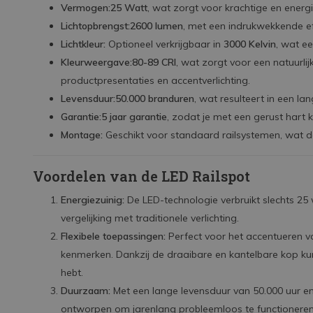
Vermogen:
25 Watt
, wat zorgt voor krachtige en energie
Lichtopbrengst:
2600 lumen
, met een indrukwekkende ef
Lichtkleur:
Optioneel verkrijgbaar in
3000 Kelvin
, wat e
Kleurweergave:
80-89 CRI
, wat zorgt voor een natuurli
productpresentaties en accentverlichting.
Levensduur:
50.000 branduren
, wat resulteert in een l
Garantie:
5 jaar garantie
, zodat je met een gerust hart ku
Montage:
Geschikt voor standaard railsystemen, wat de 
Voordelen van de LED Railspot
Energiezuinig:
De LED-technologie verbruikt slechts 25 
vergelijking met traditionele verlichting.
Flexibele toepassingen:
Perfect voor het accentueren v
kenmerken. Dankzij de draaibare en kantelbare kop kun 
hebt.
Duurzaam:
Met een lange levensduur van 50.000 uur en 
ontworpen om jarenlang probleemloos te functioneren