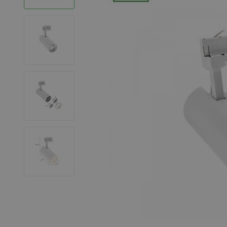
LED Strips
Decoratieve verlichting
LED Buitenverlichting
LED Noodverlichting
Installatiemateriaal
Mega Sale
Verduurzaming
LED TL verlichting