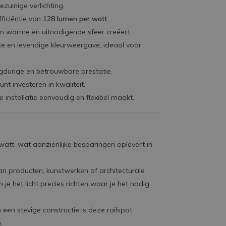
zuinige verlichting.
ficiëntie van
128 lumen per watt
.
en warme en uitnodigende sfeer creëert.
jke en levendige kleurweergave, ideaal voor
angdurige en betrouwbare prestatie.
nt investeren in kwaliteit.
installatie eenvoudig en flexibel maakt.
watt, wat aanzienlijke besparingen oplevert in
an producten, kunstwerken of architecturale
je het licht precies richten waar je het nodig
een stevige constructie is deze railspot
.