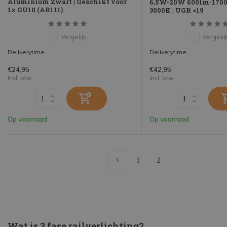
Aluminium Zwart | Geschikt voor
6,5W-20W 600lm-1700
1x GU10 (AR111)
3000K | UGR <19
Vergelijk
Vergelij
Deliverytime
Deliverytime
€24,95
€42,95
Incl. btw
Incl. btw
Op voorraad
Op voorraad
1
2
Wat is 3 fase railverlichting?