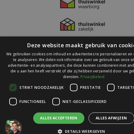
Deze website maakt gebruik van cooki
We gebruiken cookies om inhoud en advertenties te personaliseren en
te analyseren. We delen ook informatie over uw gebruik van onze s
advertentie- en analysepartners, die deze kunnen combineren met and
die u aan hen heeft verstrekt of die zij hebben verzameld door uw ge
© 2026 Ledlichtdiscounter.nl
diensten.
Privacybeleid
STRIKT NOODZAKELIJK
PRESTATIE
TARGET
Wij scoren een
9,1
op
9,1
Webwinkelkeur
FUNCTIONEEL
NIET-GECLASSIFICEERD
ALLES ACCEPTEREN
ALLES AFWIJZEN
1
DETAILS WEERGEVEN