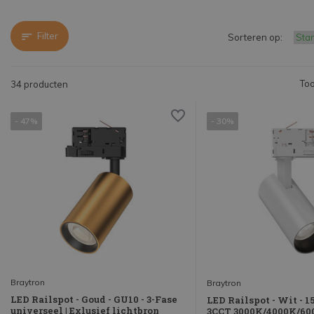
Filter
Sorteren op:
Too
34 producten
- 47%
- 30%
Braytron
Braytron
LED Railspot - Goud - GU10 - 3-Fase
LED Railspot - Wit - 
universeel | Exlusief lichtbron
3CCT 3000K/4000K/600