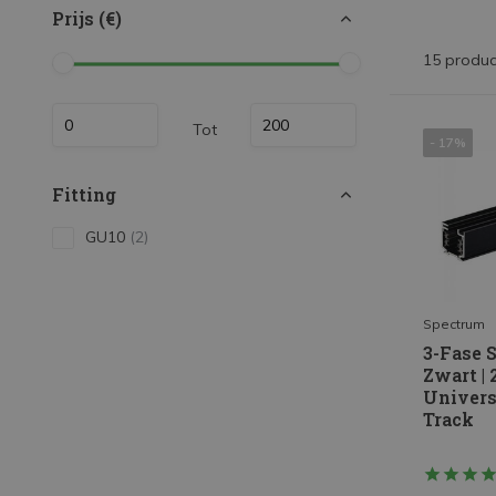
LED Strips
Prijs (€)
Decoratieve verlichting
15 produc
LED Buitenverlichting
Tot
LED Noodverlichting
- 17%
Installatiemateriaal
Fitting
Mega Sale
GU10
(2)
Verduurzaming
LED TL verlichting
Spectrum
3-Fase 
Zwart | 
Univers
Track