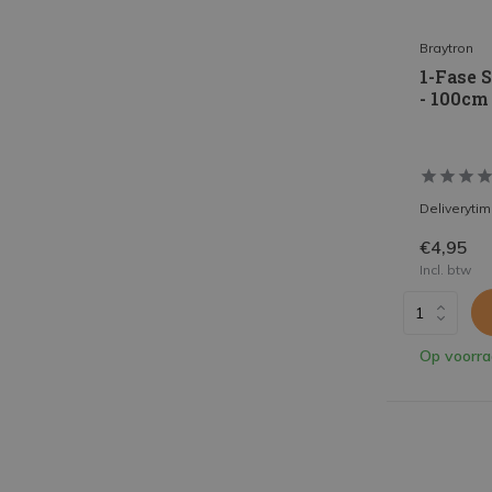
Braytron
1-Fase 
- 100cm
Deliveryti
€4,95
Incl. btw
Op voorr