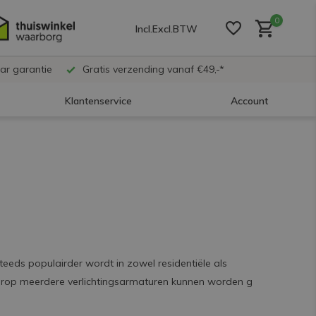
0
Incl.
Excl.
BTW
ar garantie
Gratis verzending vanaf €49,-*
Klantenservice
Account
Account aanmaken
Account aanmaken
Account aanmaken
 steeds populairder wordt in zowel residentiële als
arop meerdere verlichtingsarmaturen kunnen worden g