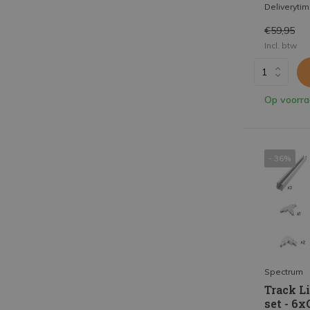
Deliveryti
€59,95
Incl. btw
Op voorr
- 36%
Spectrum
Track L
set - 6