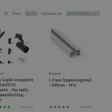
Toon:
Sorteren op:
rum
Braytron
k Light complete
1-Fase Spanningsrail
- 6xGU10
- 200cm - Wit
pots - 3m rails -
 aansluiting -
t
Vergelijk
Vergelijk