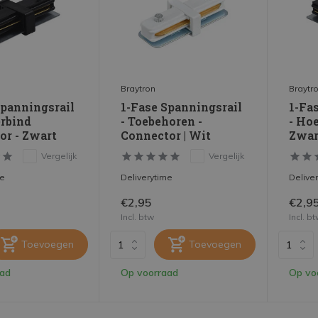
Braytron
Braytr
Spanningsrail
1-Fase Spanningsrail
1-Fa
erbind
- Toebehoren -
- Ho
or - Zwart
Connector | Wit
Zwar
Vergelijk
Vergelijk
me
Deliverytime
Delive
€2,95
€2,9
Incl. btw
Incl. b
Toevoegen
Toevoegen
aad
Op voorraad
Op vo