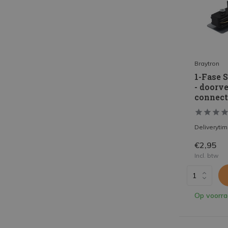
Braytron
1-Fase 
- doorv
connect
Deliveryti
€2,95
Incl. btw
Op voorr