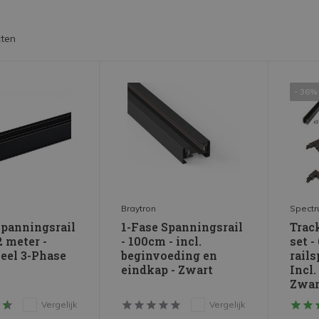
ten
- 36%
Braytron
Spect
Spanningsrail
1-Fase Spanningsrail
Trac
2 meter -
- 100cm - incl.
set 
eel 3-Phase
beginvoeding en
rails
eindkap - Zwart
Incl.
Zwar
Vergelijk
Vergelijk