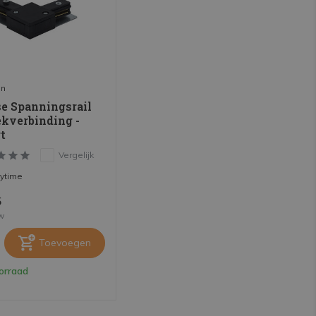
on
se Spanningsrail
ekverbinding -
t
Vergelijk
rytime
5
tw
Toevoegen
orraad