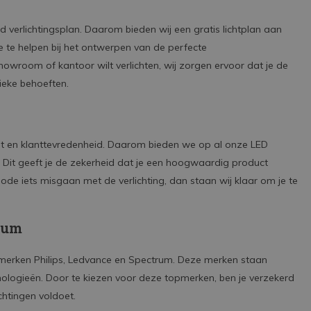
d verlichtingsplan. Daarom bieden wij een gratis lichtplan aan
e te helpen bij het ontwerpen van de perfecte
showroom of kantoor wilt verlichten, wij zorgen ervoor dat je de
fieke behoeften.
eit en klanttevredenheid. Daarom bieden we op al onze LED
r. Dit geeft je de zekerheid dat je een hoogwaardig product
de iets misgaan met de verlichting, dan staan wij klaar om je te
rum
 merken Philips, Ledvance en Spectrum. Deze merken staan
ologieën. Door te kiezen voor deze topmerken, ben je verzekerd
chtingen voldoet.