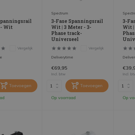
Spectrum
Spect
Spanningsrail
3-Fase Spanningsrail
3-Fa
 - Wit
Wit | 3 Meter - 3-
Wit |
Phase track-
Phas
Universeel
Univ
Vergelijk
Vergelijk
me
Deliverytime
Delive
€69,95
€39,
Incl. btw
Incl. b
Toevoegen
Toevoegen
aad
Op voorraad
Op vo