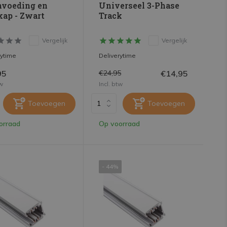
nvoeding en
Universeel 3-Phase
kap - Zwart
Track
Vergelijk
Vergelijk
rytime
Deliverytime
95
€14,95
€24,95
tw
Incl. btw
Toevoegen
Toevoegen
orraad
Op voorraad
- 44%