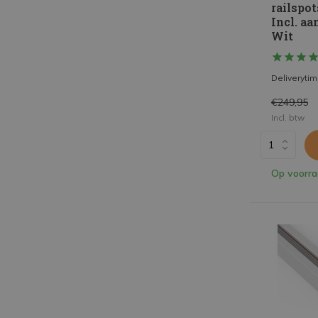
railspot
Incl. aa
Wit
Deliveryti
€249,95
Incl. btw
Op voorr