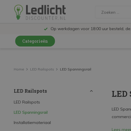
Op werkdagen voor 18:00 uur besteld, d
Categorieën
LED Lampen en Spots
LED Railspots
Home
LED Railspots
LED Spanningsrail
LED Panelen
LED Railspots
LED 
LED TL
LED Plafondlampen en Wandlampen
LED Railspots
LED Spanni
LED Spanningsrail
LED Schijnwerpers
commercië
Installatiemateriaal
LED High Bay lampen
Lees mee