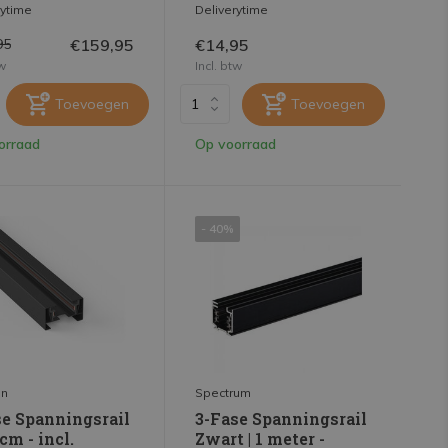
rytime
Deliverytime
€159,95
€14,95
95
tw
Incl. btw
Toevoegen
Toevoegen
orraad
Op voorraad
- 40%
on
Spectrum
se Spanningsrail
3-Fase Spanningsrail
cm - incl.
Zwart | 1 meter -