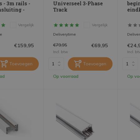
s - 3m rails -
Universeel 3-Phase
begi
nsluiting -
Track
eind
Vergelijk
Vergelijk
me
Deliverytime
Delive
€159,95
€69,95
€24,
€79,95
Incl. btw
Incl. b
Toevoegen
Toevoegen
aad
Op voorraad
Op vo