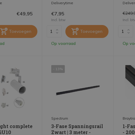
me
Deliverytime
Delive
€49,95
€7,95
€249,
Incl. btw
Incl. b
Toevoegen
Toevoegen
aad
Op voorraad
Op vo
- 13%
Spectrum
Braytr
ight complete
3-Fase Spanningsrail
1-Fa
xGU10
Zwart | 3 meter -
- 200