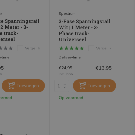
rum
Spectrum
se Spanningsrail
3-Fase Spanningsrail
 2 Meter - 3-
Wit | 1 Meter - 3-
e track-
Phase track-
erseel
Universeel
Vergelijk
Vergelijk
rytime
Deliverytime
95
€13,95
€24,95
tw
Incl. btw
Toevoegen
Toevoegen
orraad
Op voorraad