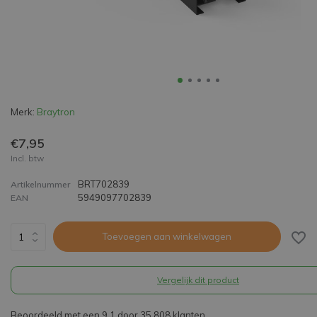
Merk:
Braytron
€7,95
Incl. btw
BRT702839
Artikelnummer
5949097702839
EAN
Toevoegen aan winkelwagen
Vergelijk dit product
Beoordeeld met een 9,1 door 35.808 klanten