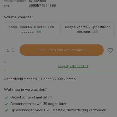
SA564689
Artikelnummer
5999574564689
EAN
Volume voordeel:
Koop 3 voor
€6,60
per stuk en
Koop 6 voor
€6,26
per stuk en
bespaar
-5%
bespaar
-10%
Toevoegen aan winkelwagen
Vergelijk dit product
Beoordeeld met een 9,1 door 35.808 klanten
Wat mag je verwachten?
Betaal achteraf met Billink
Retourneren tot wel 30 dagen later
Op werkdagen voor 18:00 besteld, dezelfde dag verzonden.