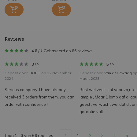
Reviews
4.6
/
Gebaseerd op 66 reviews
5
3
/
5
/
5
5
Gepost door:
DORU
op 22 November
Gepost door:
Van der Zwaag
op
2024
Maart 2023
Serious company, I have already
Best wel veel licht voor zo,n kl
received 3 orders from them, you can
lampje , Maar 1 lamp gaf al ga
order with confidence !
geest , verwacht wel dat dit o
garantie valt
Toon
1
-
3
van
66
reacties
1
2
3
4
5