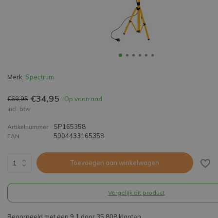
Merk:
Spectrum
€34,95
€69,95
Op voorraad
Incl. btw
SP165358
Artikelnummer
5904433165358
EAN
Toevoegen aan winkelwagen
Vergelijk dit product
Beoordeeld met een 9,1 door 35.808 klanten