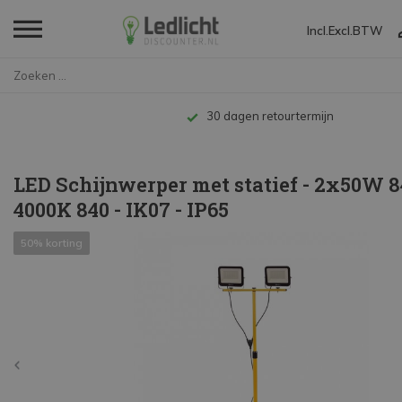
Incl.
Excl.
BTW
Home
LED Schijnwerper met statief -...
Tot 10 jaar 
LED Schijnwerper met statief - 2x50W 8
4000K 840 - IK07 - IP65
50% korting