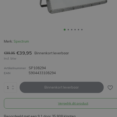
Merk:
Spectrum
€39,95
€99,95
Binnenkort leverbaar
Incl. btw
SP108294
Artikelnummer
5904433108294
EAN
Binnenkort leverbaar
Vergelijk dit product
Beoordeeld met een 9,1 door 35.808 klanten