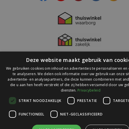
Deze website maakt gebruik van cooki
We gebruiken cookies om inhoud en advertenties te personaliseren en
te analyseren. We delen ook informatie over uw gebruik van onze s
advertentie- en analysepartners, die deze kunnen combineren met and
die u aan hen heeft verstrekt of die zij hebben verzameld door uw ge
© 2026 Ledlichtdiscounter.nl
diensten.
Privacybeleid
STRIKT NOODZAKELIJK
PRESTATIE
TARGET
Wij scoren een
9,1
op
9,1
Webwinkelkeur
FUNCTIONEEL
NIET-GECLASSIFICEERD