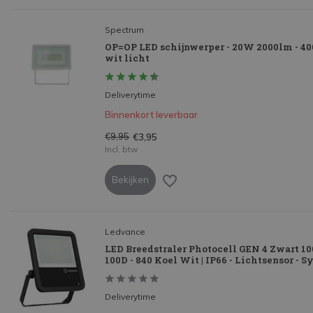
Spectrum
OP=OP LED schijnwerper - 20W 2000lm - 4
wit licht
Deliverytime
Binnenkort leverbaar
€9,95
€3,95
Incl. btw
Bekijken
Ledvance
LED Breedstraler Photocell GEN 4 Zwart 
100D - 840 Koel Wit | IP66 - Lichtsensor -
Deliverytime