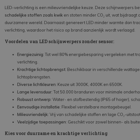
LED-verlichting is een milieuvriendelijke keuze. Deze schijnwerpers b
schadelijke stoffen zoals kwik
en stoten minder CO₂ uit, wat bijdraagt
duurzamere wereld. Daarnaast genereert LED minder warmte dan trad
verlichting, waardoor het risico op brand aanzienlijk wordt verlaagd.
Voordelen van LED schijnwerpers zonder sensor:
Energiezuinig
: Tot wel 80% energiebesparing vergeleken met tra
verlichting.
Krachtige lichtopbrengst
: Beschikbaar in verschillende wattage
lichtopbrengsten.
Diverse lichtkleuren
: Keuze uit 3000K, 4000K en 6500K.
Lange levensduur
: Tot 50.000 branduren voor minimale onderh
Robuust ontwerp
: Water- en stofbestendig (IP65 of hoger), sch
Eenvoudige installatie
: Flexibel verstelbare montagebeugel.
Milieuvriendelijk
: Vrij van schadelijke stoffen en lage CO₂-uitstoot
Veelzijdige toepassingen
: Geschikt voor zowel binnen- als buit
Kies voor duurzame en krachtige verlichting