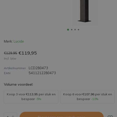
Merk:
Lucide
€119,95
€129,95
Incl. btw
LCD280473
Artikelnummer
5411212280473
EAN
Volume voordeel:
Koop 3 voor
€113,95
per stuk en
Koop 6 voor
€107,96
per stuk en
bespaar
-5%
bespaar
-10%