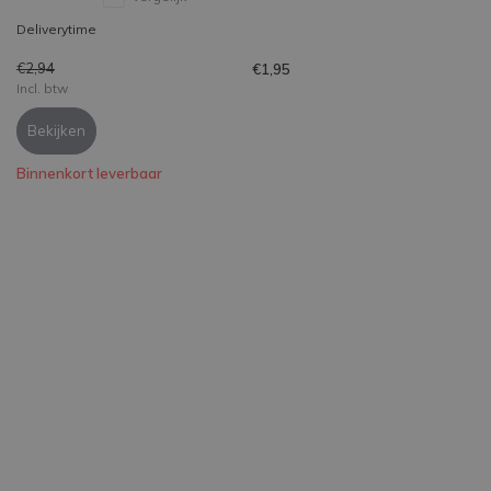
Deliverytime
€2,94
€1,95
Incl. btw
Bekijken
Binnenkort leverbaar