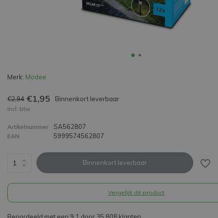
Merk:
Modee
€1,95
€2,94
Binnenkort leverbaar
Incl. btw
SA562807
Artikelnummer
5999574562807
EAN
Binnenkort leverbaar
Vergelijk dit product
Beoordeeld met een 9,1 door 35.808 klanten