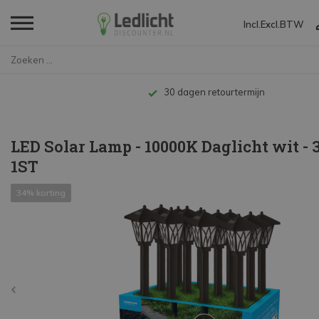
Incl.
Excl.
BTW
Home
LED Solar Lamp - 10000K Daglic...
Tot 10 jaar garantie
LED Solar Lamp - 10000K Daglicht wit - 
1ST
34% korting