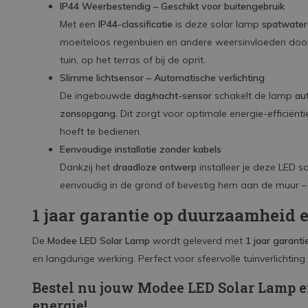
IP44 Weerbestendig – Geschikt voor buitengebruik
Met een
IP44-classificatie
is deze solar lamp
spatwater
moeiteloos regenbuien en andere weersinvloeden doorst
tuin, op het terras of bij de oprit.
Slimme lichtsensor – Automatische verlichting
De ingebouwde
dag/nacht-sensor
schakelt de lamp
aut
zonsopgang
. Dit zorgt voor optimale energie-efficië
hoeft te bedienen.
Eenvoudige installatie zonder kabels
Dankzij het
draadloze ontwerp
installeer je deze LED 
eenvoudig in de grond of bevestig hem aan de muur – g
1 jaar garantie op duurzaamheid e
De
Modee LED Solar Lamp
wordt geleverd met
1 jaar garanti
en langdurige werking. Perfect voor sfeervolle tuinverlichting
Bestel nu jouw Modee LED Solar Lamp en
energie!