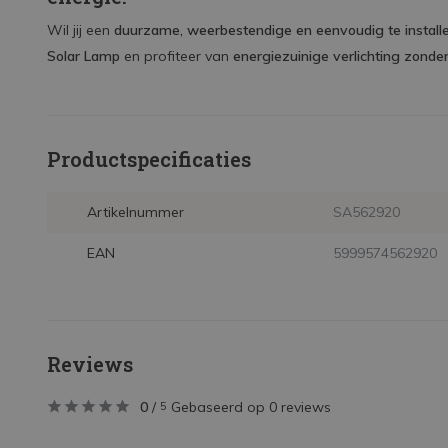
Wil jij een
duurzame, weerbestendige en eenvoudig te install
Solar Lamp
en profiteer van
energiezuinige verlichting zonde
Productspecificaties
Artikelnummer
SA562920
EAN
5999574562920
Reviews
0
/
Gebaseerd op 0 reviews
5