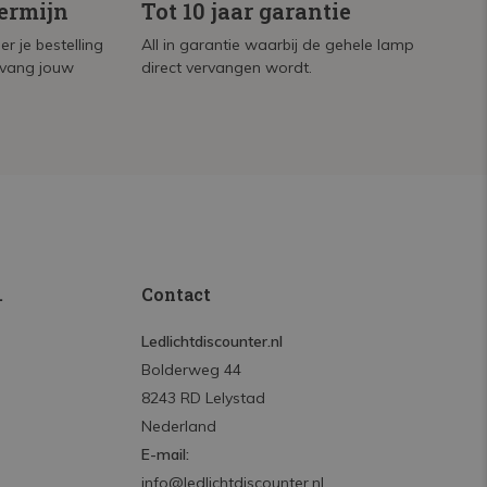
termijn
Tot 10 jaar garantie
r je bestelling
All in garantie waarbij de gehele lamp
tvang jouw
direct vervangen wordt.
.
Contact
Ledlichtdiscounter.nl
Bolderweg 44
8243 RD Lelystad
Nederland
E-mail:
info@ledlichtdiscounter.nl