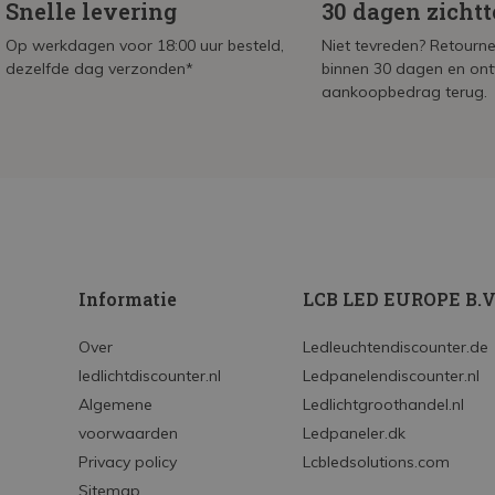
Snelle levering
30 dagen zicht
Op werkdagen voor 18:00 uur besteld,
Niet tevreden? Retournee
dezelfde dag verzonden*
binnen 30 dagen en on
aankoopbedrag terug.
Informatie
LCB LED EUROPE B.V
Over
Ledleuchtendiscounter.de
ledlichtdiscounter.nl
Ledpanelendiscounter.nl
Algemene
Ledlichtgroothandel.nl
voorwaarden
Ledpaneler.dk
Privacy policy
Lcbledsolutions.com
Sitemap