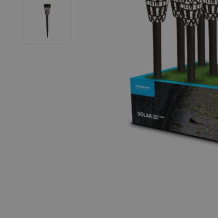
LED Strips
Decoratieve verlichting
LED Buitenverlichting
LED Noodverlichting
Installatiemateriaal
Mega Sale
Verduurzaming
LED TL verlichting