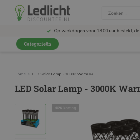
Op werkdagen voor 18:00 uur besteld, d
Categorieën
LED Lampen en Spots
LED Railspots
Home
LED Solar Lamp - 3000K Warm wi...
LED Solar Lamp - 3000K Warm
LED Panelen
LED TL
40% korting
LED Plafondlampen en Wandlampen
LED Schijnwerpers
LED High Bay lampen