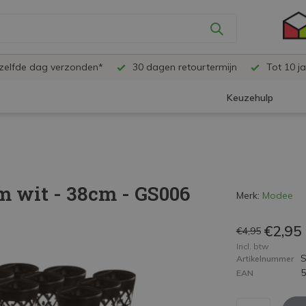
ezelfde dag verzonden*
30 dagen retourtermijn
Tot 10 ja
Keuzehulp
 wit - 38cm - GS006
Merk:
Modee
€2,95
€4,95
Incl. btw
Artikelnummer
EAN