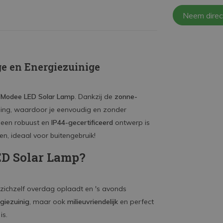
Neem direc
e en Energiezuinige
e
Modee LED Solar Lamp
. Dankzij de
zonne-
ing, waardoor je eenvoudig en zonder
et een robuust en
IP44-gecertificeerd
ontwerp is
, ideaal voor buitengebruik!
D Solar Lamp?
 zichzelf overdag oplaadt en 's avonds
giezuinig
, maar ook
milieuvriendelijk
en perfect
is.