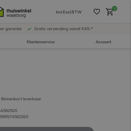
0
Incl.
Excl.
BTW
ar garantie
Gratis verzending vanaf €49,-*
Klantenservice
Account
Account aanmaken
Account aanmaken
Account aanmaken
Binnenkort leverbaar
SA562920
5999574562920