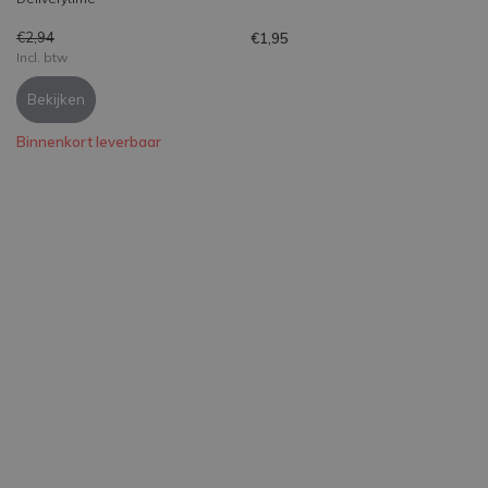
€2,94
€1,95
Incl. btw
Bekijken
Binnenkort leverbaar