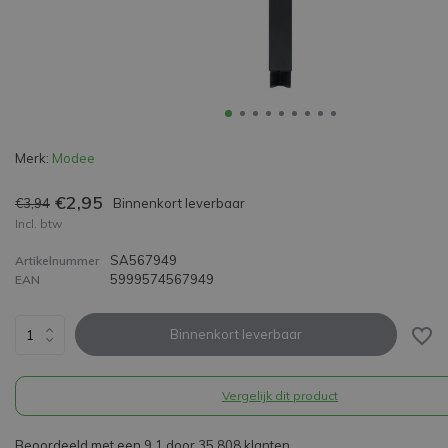
Merk:
Modee
€2,95
€3,94
Binnenkort leverbaar
Incl. btw
SA567949
Artikelnummer
5999574567949
EAN
Binnenkort leverbaar
Vergelijk dit product
Beoordeeld met een 9,1 door 35.808 klanten