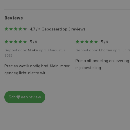
Reviews
4.7
/
Gebaseerd op 3 reviews
5
5
/
5
/
5
5
Gepost door:
Mieke
op 30 Augustus
Gepost door:
Charles
op 3 Juni 
2023
Prima afhandeling en levering
Precies wat ik nodig had. Klein, maar
mijn bestelling
genoeg licht, niet te wit
Schrijf een review