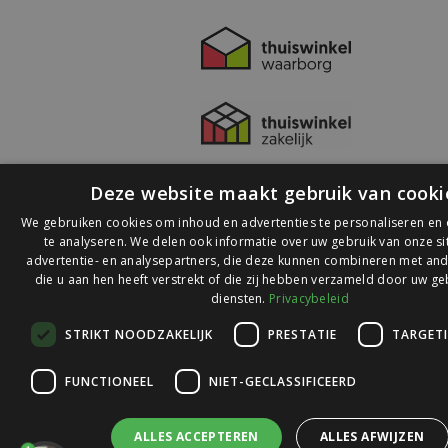
Deze website maakt gebruik van cooki
We gebruiken cookies om inhoud en advertenties te personaliseren en
te analyseren. We delen ook informatie over uw gebruik van onze s
advertentie- en analysepartners, die deze kunnen combineren met and
die u aan hen heeft verstrekt of die zij hebben verzameld door uw ge
© 2026 Ledlichtdiscounter.nl
diensten.
Privacybeleid
STRIKT NOODZAKELIJK
PRESTATIE
TARGET
Wij scoren een
9,1
op
9,1
Webwinkelkeur
FUNCTIONEEL
NIET-GECLASSIFICEERD
ALLES ACCEPTEREN
ALLES AFWIJZEN