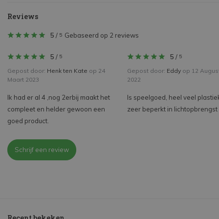
Reviews
5
/
Gebaseerd op 2 reviews
5
5
/
5
/
5
5
Gepost door:
Henk ten Kate
op 24
Gepost door:
Eddy
op 12 Augus
Maart 2023
2022
Ik had er al 4 ,nog 2erbij maakt het
Is speelgoed, heel veel plastie
compleet en helder gewoon een
zeer beperkt in lichtopbrengst
goed product.
Schrijf een review
Recent bekeken