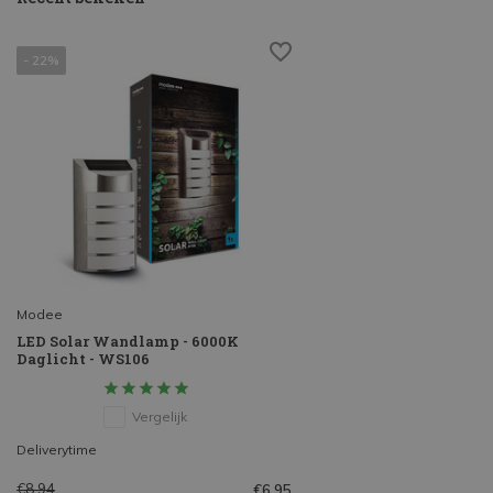
- 22%
Modee
LED Solar Wandlamp - 6000K
Daglicht - WS106
Vergelijk
Deliverytime
€8,94
€6,95