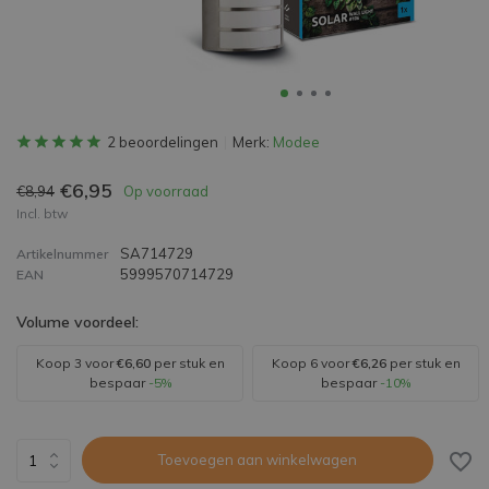
2 beoordelingen
Merk:
Modee
€6,95
€8,94
Op voorraad
Incl. btw
SA714729
Artikelnummer
5999570714729
EAN
Volume voordeel:
Koop 3 voor
€6,60
per stuk en
Koop 6 voor
€6,26
per stuk en
bespaar
-5%
bespaar
-10%
Toevoegen aan winkelwagen