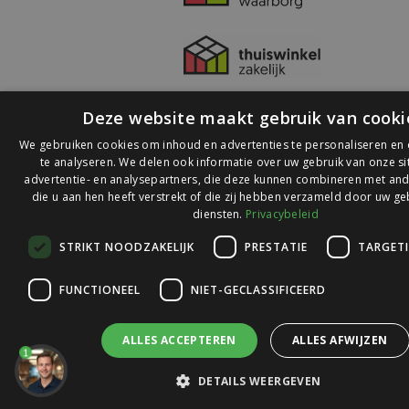
Deze website maakt gebruik van cooki
We gebruiken cookies om inhoud en advertenties te personaliseren en
te analyseren. We delen ook informatie over uw gebruik van onze s
advertentie- en analysepartners, die deze kunnen combineren met and
die u aan hen heeft verstrekt of die zij hebben verzameld door uw ge
© 2026 Ledlichtdiscounter.nl
diensten.
Privacybeleid
STRIKT NOODZAKELIJK
PRESTATIE
TARGET
Wij scoren een
9,1
op
9,1
Webwinkelkeur
FUNCTIONEEL
NIET-GECLASSIFICEERD
ALLES ACCEPTEREN
ALLES AFWIJZEN
1
DETAILS WEERGEVEN