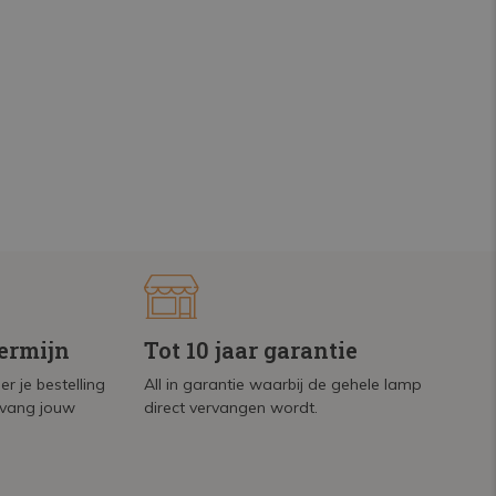
termijn
Tot 10 jaar garantie
r je bestelling
All in garantie waarbij de gehele lamp
tvang jouw
direct vervangen wordt.