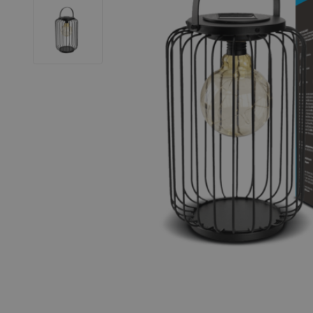
LED Strips
Decoratieve verlichting
LED Buitenverlichting
LED Noodverlichting
Installatiemateriaal
Mega Sale
Verduurzaming
LED TL verlichting