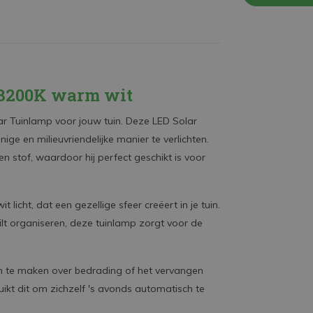
0-3200K warm wit
ar Tuinlamp voor jouw tuin. Deze LED Solar
ge en milieuvriendelijke manier te verlichten.
n stof, waardoor hij perfect geschikt is voor
cht, dat een gezellige sfeer creëert in je tuin.
ilt organiseren, deze tuinlamp zorgt voor de
en te maken over bedrading of het vervangen
ikt dit om zichzelf 's avonds automatisch te