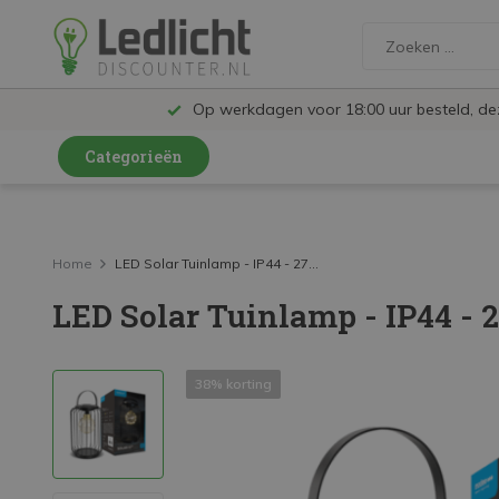
Op werkdagen voor 18:00 uur besteld, d
Categorieën
LED Lampen en Spots
LED Railspots
Home
LED Solar Tuinlamp - IP44 - 27...
LED Solar Tuinlamp - IP44 -
LED Panelen
LED TL
38% korting
LED Plafondlampen en Wandlampen
LED Schijnwerpers
LED High Bay lampen