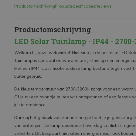
Productomschrijving
Productspecificaties
Reviews
Productomschrijving
LED Solar Tuinlamp - IP44 - 270
Welkom bij onze webwinkel! Hier vind je de perfecte LED Sol
Tuinlamp is speciaal ontworpen om je tuin op een energiezuini
Met een IP44-classificatie is deze lamp bestand tegen vocht e
buitengebruik.
De kleurtemperatuur van 2700-3200K zorgt voor een warm wit li
Of je nu een avondje buiten wilt ontspannen of een feestje w
juiste ambiance.
Dankzij het gebruik van zonne-energie hoef je je geen zorg
van batterijen. De lamp absorbeert overdag zonlicht en gebru
verlichten. Dit bespaart niet alleen energie, maar ook kosten.