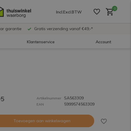
0
Incl.
Excl.
BTW
ar garantie
Gratis verzending vanaf €49,-*
Klantenservice
Account
Account aanmaken
Account aanmaken
95
SA563309
Account aanmaken
Artikelnummer
5999574563309
EAN
Toevoegen aan winkelwagen