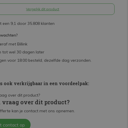
Vergelijk dit product
 een 9,1 door 35.808 klanten
rwachten?
raf met Billink
 tot wel 30 dagen later
en voor 18:00 besteld, dezelfde dag verzonden.
is ook verkrijgbaar in een voordeelpak:
n vraag over dit product?
fferte kan je contact met ons opnemen.
t contact op