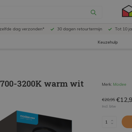
ezelfde dag verzonden*
30 dagen retourtermijn
Tot 10 ja
Keuzehulp
 2700-3200K warm wit
Merk:
Modee
€12,
€20,95
Incl. btw