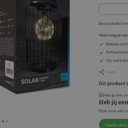
Beoordeeld met
Wat mag je ve
Betaal achte
Retourneren
Op werkdag
Delen
Dit product 
Heb jij ee
Ook voor een o
Neem direc