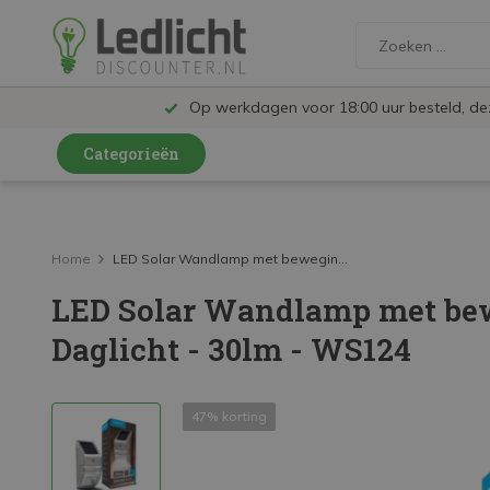
Op werkdagen voor 18:00 uur besteld, d
Categorieën
LED Lampen en Spots
LED Railspots
Home
LED Solar Wandlamp met bewegin...
LED Solar Wandlamp met bew
LED Panelen
Daglicht - 30lm - WS124
LED TL
LED Plafondlampen en Wandlampen
47% korting
LED Schijnwerpers
LED High Bay lampen