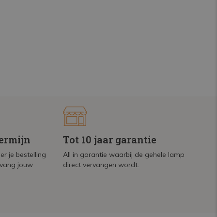
termijn
Tot 10 jaar garantie
r je bestelling
All in garantie waarbij de gehele lamp
tvang jouw
direct vervangen wordt.