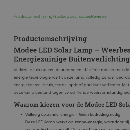
Productomschrijving
Productspecificaties
Reviews
Productomschrijving
Modee LED Solar Lamp – Weerbes
Energiezuinige Buitenverlichting
Verlicht je tuin op een duurzame en efficiënte manier met d
energie technologie
werkt deze lamp volledig zonder bedrad
energiekosten je tuin, terras, oprit of pad kunt verlichten. M
deze lamp bestand tegen verschillende weersomstandigheden
Waarom kiezen voor de Modee LED Sol
Volledig op zonne-energie – Geen bedrading nodig
Deze LED-lamp werkt op
zonne-energie
, waardoor hij
automatisch inschakelt. Dit maakt hem niet alleen
ener