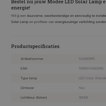
Bestel nu jouw Modee LED Solar Lamp en
energie!
Wil jij een
duurzame, weerbestendige en eenvoudig te install
Solar Lamp
en profiteer van
energiezuinige verlichting zonde
Productspecificaties
Artikelnummer
SA560995
EAN
5999574560995
Type lamp
LED Solar Wand
Dimbaar
Nee
Lichtkleur (Kelvin)
9000K