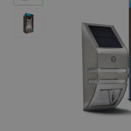
LED Strips
Decoratieve verlichting
LED Buitenverlichting
LED Noodverlichting
Installatiemateriaal
Mega Sale
Verduurzaming
LED TL verlichting