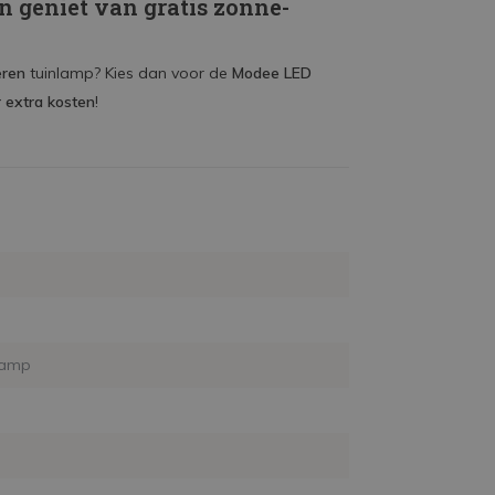
 geniet van gratis zonne-
eren
tuinlamp? Kies dan voor de
Modee LED
r extra kosten
!
lamp