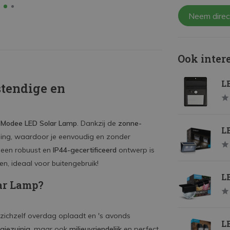
Neem direc
Ook inter
L
tendige en
e
Modee LED Solar Lamp
. Dankzij de
zonne-
LE
ing, waardoor je eenvoudig en zonder
et een robuust en
IP44-gecertificeerd
ontwerp is
, ideaal voor buitengebruik!
LE
ar Lamp?
 zichzelf overdag oplaadt en 's avonds
LE
giezuinig
, maar ook
milieuvriendelijk
en perfect