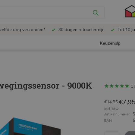
ezelfde dag verzonden*
30 dagen retourtermijn
Tot 10 ja
Keuzehulp
egingssensor - 9000K
1 
€7,9
€14,95
Incl. btw
Artikelnummer
EAN