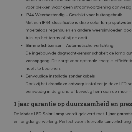
voor plekken waar geen stroomvoorziening aanwezig 
IP44 Weerbestendig – Geschikt voor buitengebruik
Met een
IP44-classificatie
is deze solar lamp
spatwater
moeiteloos regenbuien en andere weersinvloeden doorst
tuin, op het terras of bij de oprit.
Slimme lichtsensor – Automatische verlichting
De ingebouwde
dag/nacht-sensor
schakelt de lamp
aut
zonsopgang
. Dit zorgt voor optimale energie-efficië
hoeft te bedienen.
Eenvoudige installatie zonder kabels
Dankzij het
draadloze ontwerp
installeer je deze LED 
eenvoudig in de grond of bevestig hem aan de muur – g
1 jaar garantie op duurzaamheid en pres
De
Modee LED Solar Lamp
wordt geleverd met
1 jaar garanti
en langdurige werking. Perfect voor sfeervolle tuinverlichting