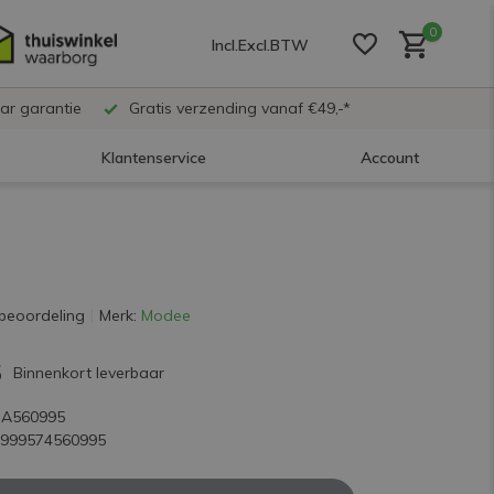
0
Incl.
Excl.
BTW
ar garantie
Gratis verzending vanaf €49,-*
Klantenservice
Account
Account aanmaken
Account aanmaken
beoordeling
Merk:
Modee
5
Account aanmaken
Binnenkort leverbaar
SA560995
5999574560995