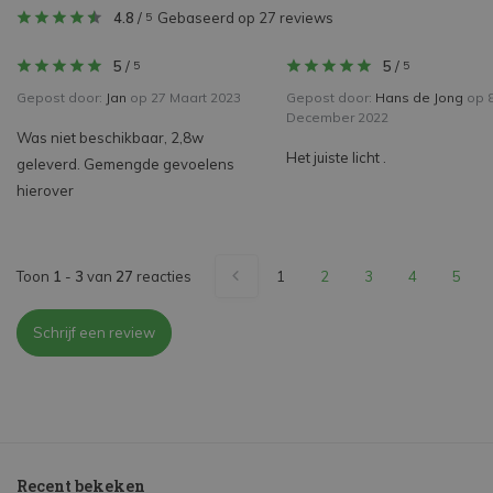
4.8
/
Gebaseerd op 27 reviews
5
5
/
5
/
5
5
Gepost door:
Jan
op 27 Maart 2023
Gepost door:
Hans de Jong
op 
December 2022
Was niet beschikbaar, 2,8w
Het juiste licht .
geleverd. Gemengde gevoelens
hierover
Toon
1
-
3
van
27
reacties
1
2
3
4
5
Schrijf een review
Recent bekeken