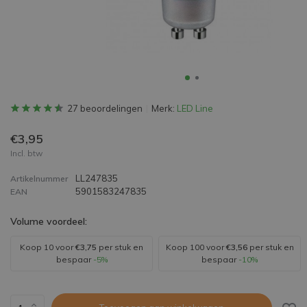
27 beoordelingen
Merk:
LED Line
€3,95
Incl. btw
LL247835
Artikelnummer
5901583247835
EAN
Volume voordeel:
Koop 10 voor
€3,75
per stuk en
Koop 100 voor
€3,56
per stuk en
bespaar
-5%
bespaar
-10%