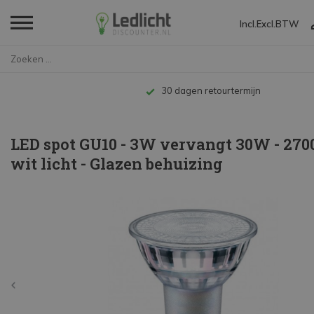
Incl.
Excl.
BTW
Home
LED spot GU10 - 3W vervangt 30...
Tot 10 jaar garantie
LED spot GU10 - 3W vervangt 30W - 27
wit licht - Glazen behuizing