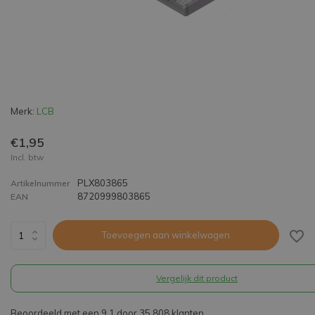
Merk:
LCB
€1,95
Incl. btw
PLX803865
Artikelnummer
8720999803865
EAN
Toevoegen aan winkelwagen
Vergelijk dit product
Beoordeeld met een 9,1 door 35.808 klanten