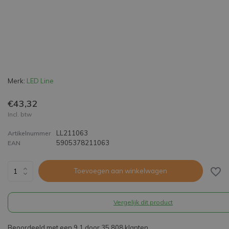
Merk:
LED Line
€43,32
Incl. btw
LL211063
Artikelnummer
5905378211063
EAN
Toevoegen aan winkelwagen
Vergelijk dit product
Beoordeeld met een 9,1 door 35.808 klanten