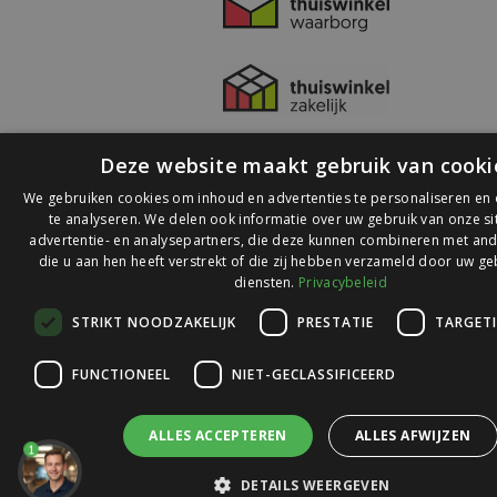
Deze website maakt gebruik van cooki
We gebruiken cookies om inhoud en advertenties te personaliseren en
te analyseren. We delen ook informatie over uw gebruik van onze s
advertentie- en analysepartners, die deze kunnen combineren met and
die u aan hen heeft verstrekt of die zij hebben verzameld door uw ge
© 2026 Ledlichtdiscounter.nl
diensten.
Privacybeleid
STRIKT NOODZAKELIJK
PRESTATIE
TARGET
Wij scoren een
9,1
op
9,1
Webwinkelkeur
FUNCTIONEEL
NIET-GECLASSIFICEERD
ALLES ACCEPTEREN
ALLES AFWIJZEN
1
DETAILS WEERGEVEN