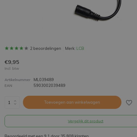
2 beoordelingen
Merk:
LCB
€9,95
Incl. btw
ML039489
Artikelnummer
5903002039489
EAN
Toevoegen aan winkelwagen
Vergelijk dit product
Beoordeeld met een 9,1 door 35.808 klanten