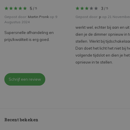
5
/
3
/
5
5
Gepost door:
Martin Pronk
op 9
Gepost door:
p
op 21 November
Augustus 2024
werkt wel, echter bij aan en ui
Supersnelle afhandeling en
dien je de dimmer opnieuw in t
prijs/kwaliteit is erg goed.
stellen. Werkt bij tijdschakelaar
Dan doet het licht het niet bij h
volgende tijdslot en dien je het
opnieuw in te stellen.
Schrijf een review
Recent bekeken