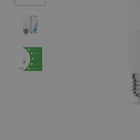
LED Strips
Decoratieve verlichting
LED Buitenverlichting
LED Noodverlichting
Installatiemateriaal
Mega Sale
Verduurzaming
LED TL verlichting