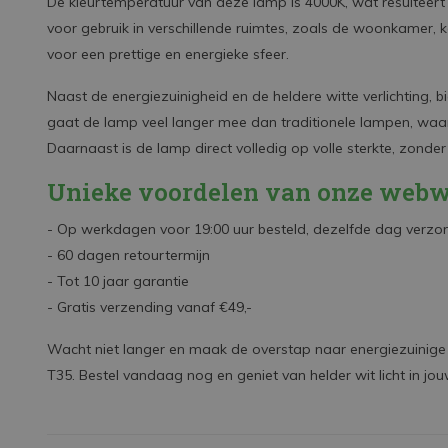
De kleurtemperatuur van deze lamp is 4000K, wat resulteert i
voor gebruik in verschillende ruimtes, zoals de woonkamer, ke
voor een prettige en energieke sfeer.
Naast de energiezuinigheid en de heldere witte verlichting,
gaat de lamp veel langer mee dan traditionele lampen, waar
Daarnaast is de lamp direct volledig op volle sterkte, zond
Unieke voordelen van onze webw
- Op werkdagen voor 19:00 uur besteld, dezelfde dag verzo
- 60 dagen retourtermijn
- Tot 10 jaar garantie
- Gratis verzending vanaf €49,-
Wacht niet langer en maak de overstap naar energiezuinige 
T35. Bestel vandaag nog en geniet van helder wit licht in jo