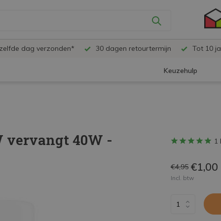
ezelfde dag verzonden*
30 dagen retourtermijn
Tot 10 ja
Keuzehulp
W vervangt 40W -
1 
€1,00
€4,95
Incl. btw