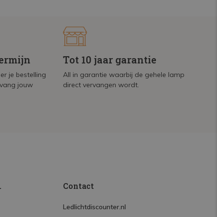
termijn
Tot 10 jaar garantie
r je bestelling
All in garantie waarbij de gehele lamp
tvang jouw
direct vervangen wordt.
.
Contact
Ledlichtdiscounter.nl