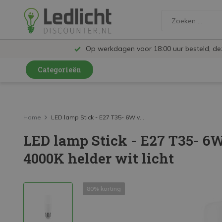
Op werkdagen voor 18:00 uur besteld, d
Categorieën
LED Lampen en Spots
LED Railspots
Home
LED lamp Stick - E27 T35- 6W v...
LED lamp Stick - E27 T35- 6
LED Panelen
4000K helder wit licht
LED TL
LED Plafondlampen en Wandlampen
80% korting
LED Schijnwerpers
LED High Bay lampen