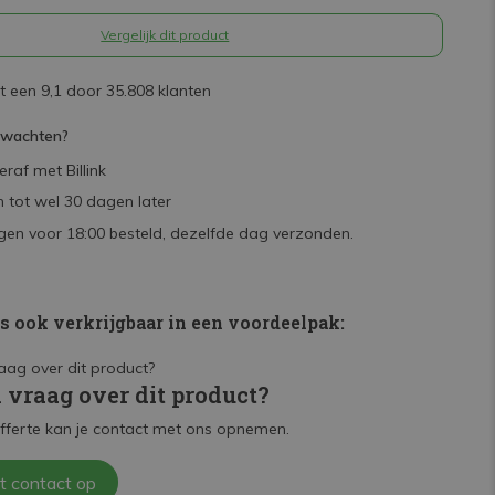
Vergelijk dit product
 een 9,1 door 35.808 klanten
rwachten?
raf met Billink
 tot wel 30 dagen later
en voor 18:00 besteld, dezelfde dag verzonden.
is ook verkrijgbaar in een voordeelpak:
n vraag over dit product?
fferte kan je contact met ons opnemen.
t contact op