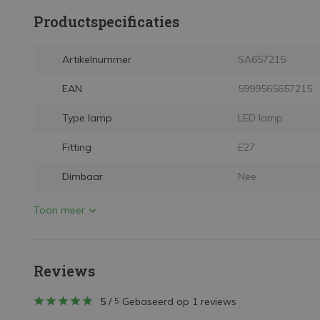
Productspecificaties
Artikelnummer
SA657215
EAN
5999565657215
Type lamp
LED lamp
Fitting
E27
Dimbaar
Nee
Toon meer
Reviews
5
/
Gebaseerd op 1 reviews
5