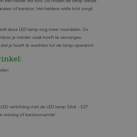
n een helder wit licht. Dit maakt de lamp ideaal
uken of kantoor. Het heldere witte licht zorgt
 biedt deze LED lamp nog meer voordelen. Zo
door je minder vaak hoeft te vervangen.
er dat je hoeft te wachten tot de lamp opwarmt.
inkel:
nden
LED verlichting met de LED lamp Stick - E27
uw woning of kantoorruimte!