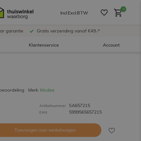
0
Incl.
Excl.
BTW
ar garantie
Gratis verzending vanaf €49,-*
Klantenservice
Account
Account aanmaken
Account aanmaken
beoordeling
Merk:
Modee
SA657215
Account aanmaken
Artikelnummer
5999565657215
EAN
Toevoegen aan winkelwagen