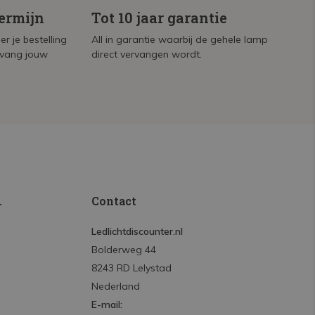
termijn
Tot 10 jaar garantie
r je bestelling
All in garantie waarbij de gehele lamp
tvang jouw
direct vervangen wordt.
.
Contact
Ledlichtdiscounter.nl
Bolderweg 44
8243 RD Lelystad
Nederland
E-mail: