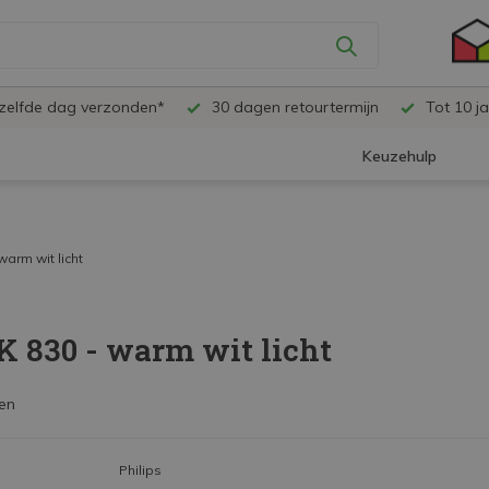
ezelfde dag verzonden*
30 dagen retourtermijn
Tot 10 ja
Keuzehulp
warm wit licht
K 830 - warm wit licht
en
Philips