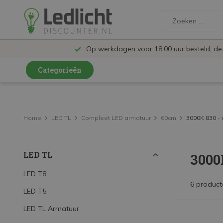
Op werkdagen voor 18:00 uur besteld, d
Categorieën
LED Lampen en Spots
LED Railspots
Home
LED TL
Compleet LED armatuur
60cm
3000K 830 - 
LED Panelen
LED TL
3000
LED TL
LED Plafondlampen en Wandlampen
LED T8
6 product
LED T5
LED Schijnwerpers
LED TL Armatuur
LED High Bay lampen