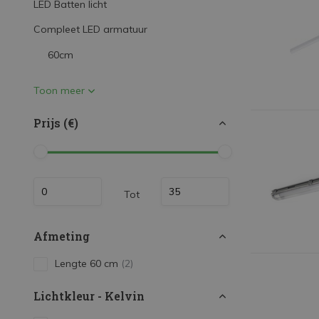
LED Batten licht
LED Strips
Compleet LED armatuur
Decoratieve verlichting
60cm
LED Buitenverlichting
LED Noodverlichting
Toon meer
Installatiemateriaal
Prijs (€)
Mega Sale
Verduurzaming
LED TL verlichting
Tot
Afmeting
Lengte 60 cm
(2)
Lichtkleur - Kelvin