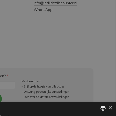
info@ledlichtdiscounter.nl
WhatsApp
ven?
*
Meld je aan en:
- Blijf op de hoogte van alle acties
- Ontvang persoonlijke aanbiedingen
- Lees over de laatste ontwikkelingen
×
e beperkingen