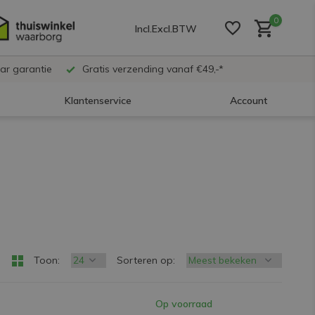
0
Incl.
Excl.
BTW
ar garantie
Gratis verzending vanaf €49,-*
Klantenservice
Account
Account aanmaken
Account aanmaken
Account aanmaken
Toon:
Sorteren op:
Op voorraad