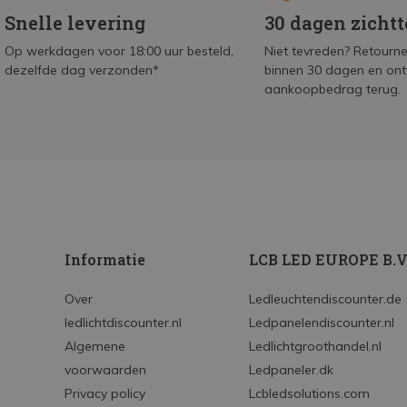
Snelle levering
30 dagen zicht
Op werkdagen voor 18:00 uur besteld,
Niet tevreden? Retournee
dezelfde dag verzonden*
binnen 30 dagen en on
aankoopbedrag terug.
Informatie
LCB LED EUROPE B.V
Over
Ledleuchtendiscounter.de
ledlichtdiscounter.nl
Ledpanelendiscounter.nl
Algemene
Ledlichtgroothandel.nl
voorwaarden
Ledpaneler.dk
Privacy policy
Lcbledsolutions.com