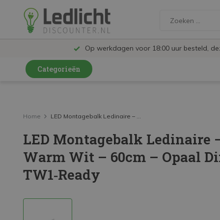
Op werkdagen voor 18:00 uur besteld, d
Categorieën
LED Lampen en Spots
LED Railspots
Home
LED Montagebalk Ledinaire – ...
LED Montagebalk Ledinaire 
LED Panelen
Warm Wit – 60cm – Opaal Diff
LED TL
TW1‑Ready
LED Plafondlampen en Wandlampen
LED Schijnwerpers
LED High Bay lampen