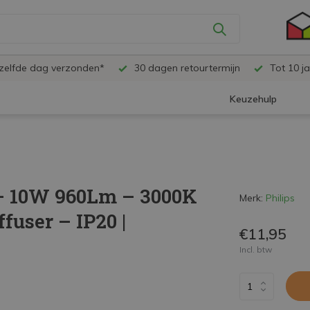
ezelfde dag verzonden*
30 dagen retourtermijn
Tot 10 ja
Keuzehulp
– 10W 960Lm – 3000K
Merk:
Philips
user – IP20 |
€11,95
Incl. btw