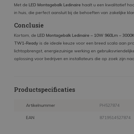
Met de
LED Montagebalk Ledinaire
haalt u een kwalitatief h
in huis, die perfect aansluit bij de behoeften van zakelijke kla
Conclusie
Kortom, de
LED Montagebalk Ledinaire – 10W 960Lm – 3000K 
TW1-Ready
is de ideale keuze voor een breed scala aan prof
lichtopbrengst, energiezuinige werking en gebruiksvriendelijke
oplossing voor bedrijven en installateurs die op zoek zijn na
Productspecificaties
Artikelnummer
PH527874
EAN
8719514527874