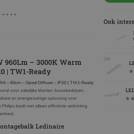
Ook inter
0W 960Lm – 3000K Warm
LE
20 | TW1-Ready
t – 60cm – Opaal Diffuser – IP20 | TW1-Ready
LED
oral voor zakelijke klanten, bouwbedrijven,
ouwbare en energiezuinige oplossing voor
ips biedt niet alleen efficiënte verlichting,
amheid.
ontagebalk Ledinaire