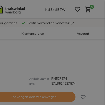
0
Incl.
Excl.
BTW
ar garantie
Gratis verzending vanaf €49,-*
Klantenservice
Account
Account aanmaken
Account aanmaken
PH527874
Account aanmaken
Artikelnummer
8719514527874
EAN
Toevoegen aan winkelwagen