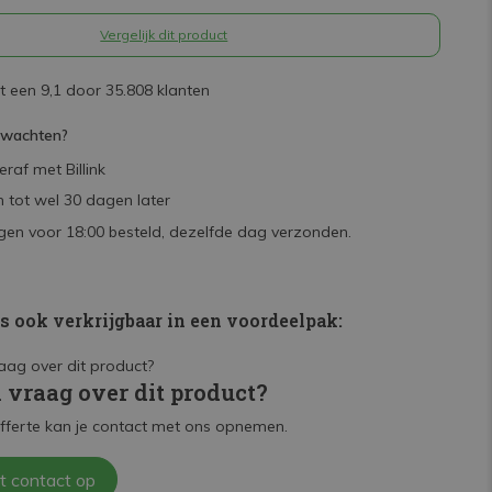
Vergelijk dit product
 een 9,1 door 35.808 klanten
rwachten?
raf met Billink
 tot wel 30 dagen later
en voor 18:00 besteld, dezelfde dag verzonden.
is ook verkrijgbaar in een voordeelpak:
n vraag over dit product?
fferte kan je contact met ons opnemen.
t contact op