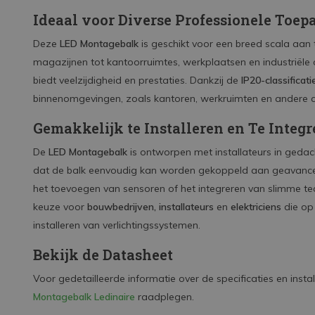
Ideaal voor Diverse Professionele Toep
Deze
LED Montagebalk
is geschikt voor een breed scala aan 
magazijnen tot kantoorruimtes, werkplaatsen en industriël
biedt veelzijdigheid en prestaties. Dankzij de
IP20-classificati
binnenomgevingen, zoals kantoren, werkruimten en andere co
Gemakkelijk te Installeren en Te Integr
De
LED Montagebalk
is ontworpen met installateurs in geda
dat de balk eenvoudig kan worden gekoppeld aan geavanceer
het toevoegen van sensoren of het integreren van slimme te
keuze voor
bouwbedrijven, installateurs
en
elektriciens
die op 
installeren van verlichtingssystemen.
Bekijk de Datasheet
Voor gedetailleerde informatie over de specificaties en instal
Montagebalk Ledinaire
raadplegen.