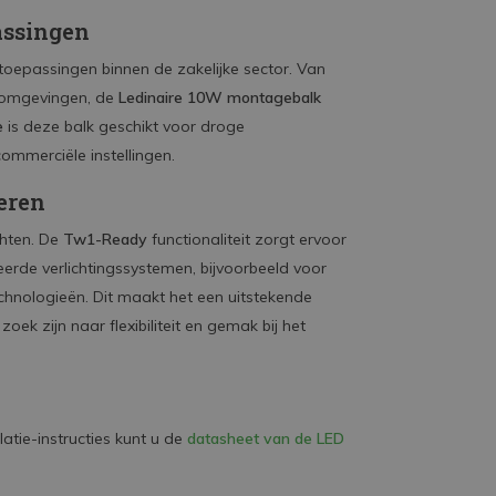
assingen
toepassingen binnen de zakelijke sector. Van
e omgevingen, de
Ledinaire 10W montagebalk
e
is deze balk geschikt voor droge
mmerciële instellingen.
eren
chten. De
Tw1-Ready
functionaliteit zorgt ervoor
de verlichtingssystemen, bijvoorbeeld voor
chnologieën. Dit maakt het een uitstekende
zoek zijn naar flexibiliteit en gemak bij het
latie-instructies kunt u de
datasheet van de LED