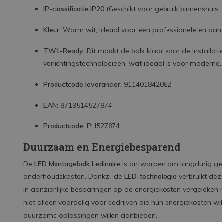
IP-classificatie:
IP20
(Geschikt voor gebruik binnenshuis,
Kleur:
Warm wit, ideaal voor een professionele en a
TW1-Ready:
Dit maakt de balk klaar voor de installati
verlichtingstechnologieën, wat ideaal is voor moderne
Productcode leverancier:
911401842082
EAN:
8719514527874
Productcode:
PH527874
Duurzaam en Energiebesparend
De
LED Montagebalk Ledinaire
is ontworpen om langdurig ge
onderhoudskosten. Dankzij de
LED-technologie
verbruikt de
in aanzienlijke besparingen op de energiekosten vergeleken me
niet alleen voordelig voor bedrijven die hun energiekosten wi
duurzame oplossingen willen aanbieden.