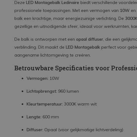
Deze
LED Montagebalk Ledinaire
biedt verschillende voordel
professionele toepassingen. Met een vermogen van
10W
en 
balk een krachtige, maar energiezuinige verlichting. De
3000K
gezellige en uitnodigende sfeer, ideaal voor werkruimten, k
De balk is ontworpen met een
opaal diffuser
, die een gelijkm
verblinding. Dit maakt de
LED Montagebalk
perfect voor gebi
aangename lichtomgeving te creëren.
Betrouwbare Specificaties voor Profess
Vermogen:
10W
Lichtopbrengst:
960 lumen
Kleurtemperatuur:
3000K warm wit
Lengte:
600 mm
Diffuser:
Opaal (voor gelijkmatige lichtverdeling)