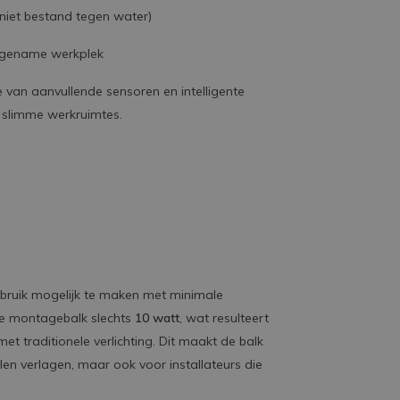
 niet bestand tegen water)
angename werkplek
e van aanvullende sensoren en intelligente
, slimme werkruimtes.
bruik mogelijk te maken met minimale
ze montagebalk slechts
10 watt
, wat resulteert
t traditionele verlichting. Dit maakt de balk
llen verlagen, maar ook voor installateurs die