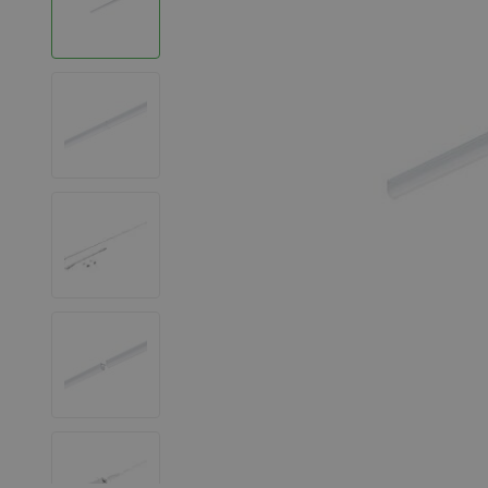
LED Strips
Decoratieve verlichting
LED Buitenverlichting
LED Noodverlichting
Installatiemateriaal
Mega Sale
Verduurzaming
LED TL verlichting