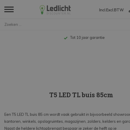
Incl.
Excl.
BTW
Home
LED TL
LED T5
T5 LED TL buis 85cm
Tot 10 jaar garantie
T5 LED TL buis 85cm
Een T5 LED TL buis 85 cm wordt vaak gebruikt in bijvoorbeeld showroo
kantoren, winkels, opslagruimtes, magazijnen, zolders, kelders en gar
Naast de heldere lichtopbrengst bespaar je zeker de helft op je