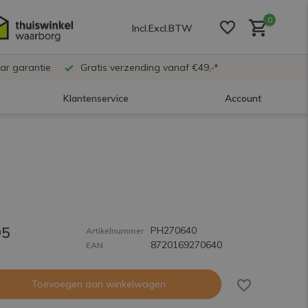
0
Incl.
Excl.
BTW
ar garantie
Gratis verzending vanaf €49,-*
Klantenservice
Account
Account aanmaken
Account aanmaken
95
PH270640
Account aanmaken
Artikelnummer
8720169270640
EAN
Toevoegen aan winkelwagen