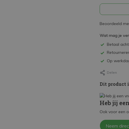
Beoordeeld met
Wat mag je ve
Betaal achte
Retourneren
Op werkdag
Delen
Dit product 
Heb jij ee
Ook voor een o
Neem direc