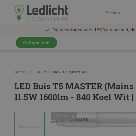
Op werkdagen voor 18:00 uur besteld, d
Categorieën
LED Lampen en Spots
LED Railspots
Home
LED Buis T5 MASTER (Mains AC) ...
LED Buis T5 MASTER (Mains 
LED Panelen
11.5W 1600lm - 840 Koel Wit 
LED TL
LED Plafondlampen en Wandlampen
40% korting
LED Schijnwerpers
LED High Bay lampen