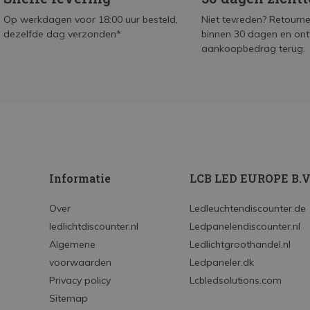
Op werkdagen voor 18:00 uur besteld,
Niet tevreden? Retournee
dezelfde dag verzonden*
binnen 30 dagen en on
aankoopbedrag terug.
Informatie
LCB LED EUROPE B.V
Over
Ledleuchtendiscounter.de
ledlichtdiscounter.nl
Ledpanelendiscounter.nl
Algemene
Ledlichtgroothandel.nl
voorwaarden
Ledpaneler.dk
Privacy policy
Lcbledsolutions.com
Sitemap