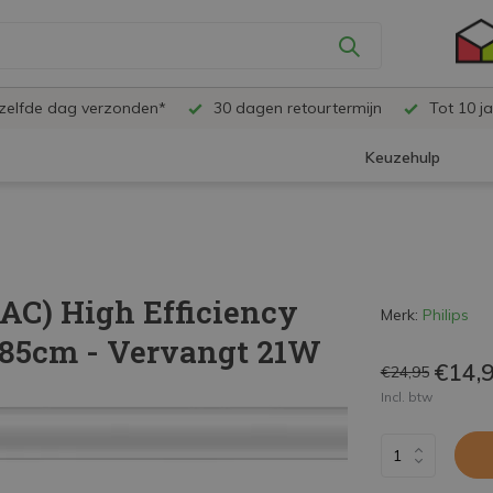
ezelfde dag verzonden*
30 dagen retourtermijn
Tot 10 ja
Keuzehulp
AC) High Efficiency
Merk:
Philips
| 85cm - Vervangt 21W
€14,
€24,95
Incl. btw