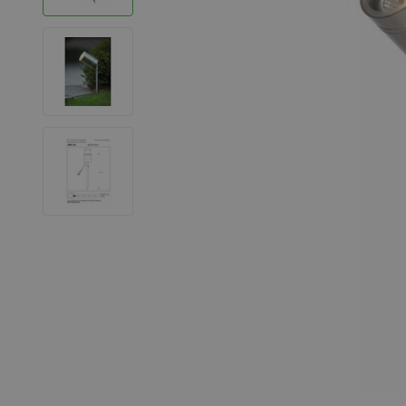
LED Strips
Decoratieve verlichting
LED Buitenverlichting
LED Noodverlichting
Installatiemateriaal
Mega Sale
Verduurzaming
LED TL verlichting