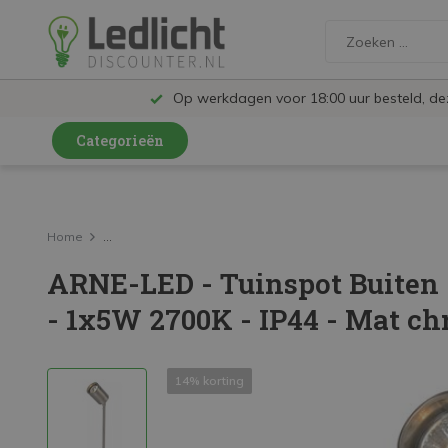
Op werkdagen voor 18:00 uur besteld, d
Categorieën
LED Lampen en Spots
LED Railspots
Home
...
ARNE-LED - Tuinspot Buiten -
LED Panelen
- 1x5W 2700K - IP44 - Mat c
LED TL
LED Plafondlampen en Wandlampen
14% korting
LED Schijnwerpers
LED High Bay lampen