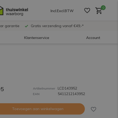
0
Incl.
Excl.
BTW
ar garantie
Gratis verzending vanaf €49,-*
Klantenservice
Account
Account aanmaken
Account aanmaken
95
LCD143952
Account aanmaken
Artikelnummer
5411212143952
EAN
Toevoegen aan winkelwagen