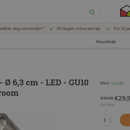
ezelfde dag verzonden*
30 dagen retourtermijn
Tot 10 ja
Keuzehulp
 Ø 6,3 cm - LED - GU10
Merk:
Lucide
hroom
€29,
€34,94
Incl. btw