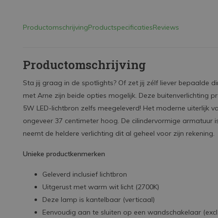
Productomschrijving
Productspecificaties
Reviews
Productomschrijving
Sta jij graag in de spotlights? Of zet jij zélf liever bepaalde 
met Arne zijn beide opties mogelijk. Deze buitenverlichting pro
5W LED-lichtbron zelfs meegeleverd! Het moderne uiterlijk 
ongeveer 37 centimeter hoog. De cilindervormige armatuur 
neemt de heldere verlichting dit al geheel voor zijn rekening.
Unieke productkenmerken
Geleverd inclusief lichtbron
Uitgerust met warm wit licht (2700K)
Deze lamp is kantelbaar (verticaal)
Eenvoudig aan te sluiten op een wandschakelaar (excl.