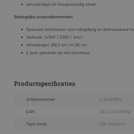
vervaardigd uit hoogwaardig staal
Belangrijke productkenmerken
Speciaal ontworpen voor langdurig en betrouwbaar bu
Verbruik: 1x5W / 230V / (incl.)
Afmetingen: Ø6,3 cm \ H.36 cm
2 Jaar garantie op het armatuur
Productspecificaties
Artikelnummer
LCD143952
EAN
5411212143952
Type lamp
LED prikspot