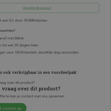
Vergelijk dit product
 een 9,1 door 35.808 klanten
rwachten?
raf met Billink
 tot wel 30 dagen later
en voor 18:00 besteld, dezelfde dag verzonden.
is ook verkrijgbaar in een voordeelpak:
n vraag over dit product?
fferte kan je contact met ons opnemen.
t contact op