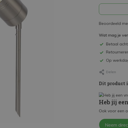
Beoordeeld met
Wat mag je ve
Betaal achte
Retourneren
Op werkdag
Delen
Dit product 
Heb jij ee
Ook voor een o
Neem direc