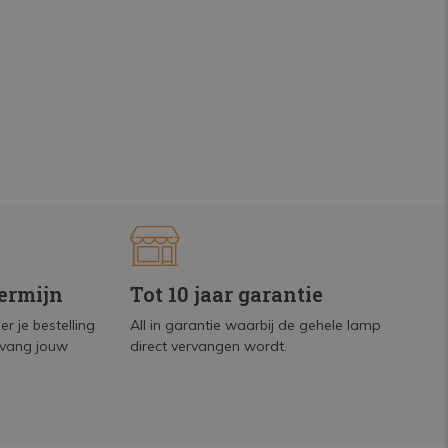
termijn
Tot 10 jaar garantie
r je bestelling
All in garantie waarbij de gehele lamp
tvang jouw
direct vervangen wordt.