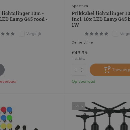
Spectrum
 lichtslinger 10m -
Prikkabel lichtslinger 1
 LED Lamp G45 rood -
Incl. 10x LED Lamp G45 
1W
Vergelijk
Vergel
Deliverytime
€43,95
Incl. btw
Toevoeg
leverbaar
Op voorraad
- 21%