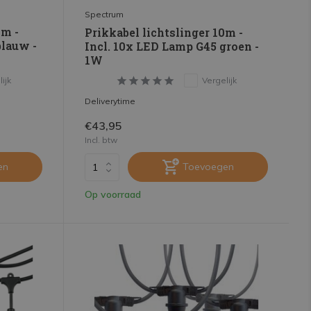
Spectrum
0m -
Prikkabel lichtslinger 10m -
blauw -
Incl. 10x LED Lamp G45 groen -
1W
ijk
Vergelijk
Deliverytime
€43,95
Incl. btw
en
Toevoegen
Op voorraad