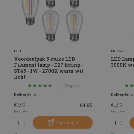
LCB
Modee
Voordeelpak 5 stuks LED
LED Lamp
Filament lamp - E27 fitting -
3000K war
ST45 - 1W - 2700K warm wit
licht
Vergelijk
Deliverytime
Deliverytime
€4,95
€9,95
€1,95
Incl. btw
Incl. btw
Toevoegen