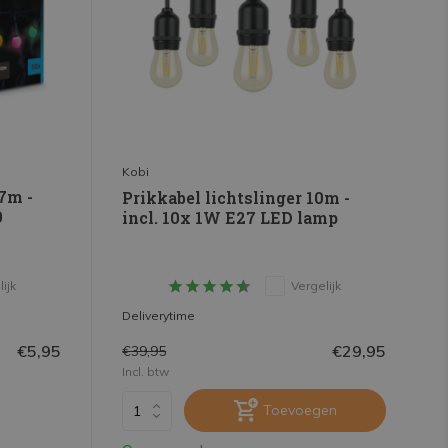
Kobi
,7m -
Prikkabel lichtslinger 10m -
0
incl. 10x 1W E27 LED lamp
ijk
Vergelijk
Deliverytime
€5,95
€29,95
€39,95
Incl. btw
Toevoegen