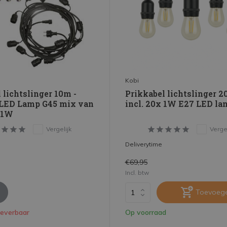
Kobi
 lichtslinger 10m -
Prikkabel lichtslinger 2
x LED Lamp G45 mix van
incl. 20x 1W E27 LED la
 1W
Vergelijk
Vergel
Deliverytime
€69,95
Incl. btw
Toevoeg
leverbaar
Op voorraad