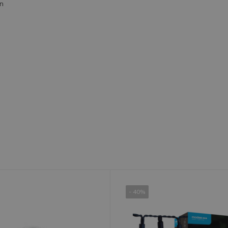
n
- 40%