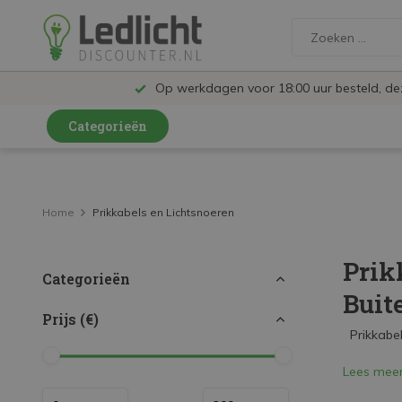
Op werkdagen voor 18:00 uur besteld, d
Categorieën
LED Lampen en Spots
LED Railspots
Home
Prikkabels en Lichtsnoeren
LED Panelen
Prik
Categorieën
LED TL
Buit
LED Plafondlampen en Wandlampen
Prijs (€)
Prikkabels
LED Schijnwerpers
Lees mee
LED High Bay lampen