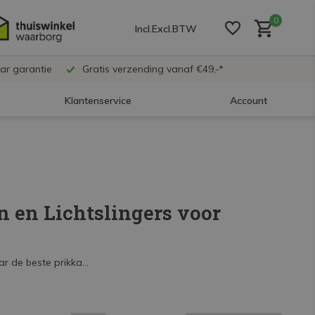
0
Incl.
Excl.
BTW
ar garantie
Gratis verzending vanaf €49,-*
Klantenservice
Account
Account aanmaken
Account aanmaken
n en Lichtslingers voor 
Account aanmaken
r de beste prikka...