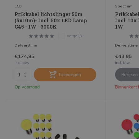
LCB
Spectrum
Prikkabel lichtslinger 50m
Prikkabel
(5x10m)- Incl. 50x LED Lamp
Incl. 10x
G45 - 1W - 3000K
1W
Vergelijk
Deliverytime
Deliverytime
€174,95
€43,95
Incl. btw
Incl. btw
Toevoegen
Bekijken
Op voorraad
Binnenkort 