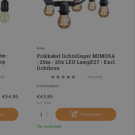
Kobi
0m -
Prikkabel lichtslinger MIMOSA
mp
- 20m - 20x LED LampE27 - Excl.
lichtbron
ijk
Vergelijk
Deliverytime
€54,95
€43,95
Incl. btw
en
Toevoegen
Op voorraad