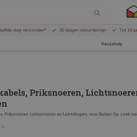
ezelfde dag verzonden*
30 dagen retourtermijn
Tot 10 ja
Keuzehulp
kabels, Priksnoeren, Lichtsnoere
en
, Priksnoeren, Lichtsnoeren en Lichtslingers voor Buiten Op zoek naa
r