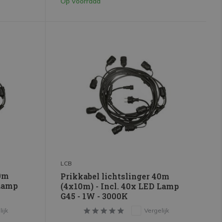
Op voorraad
LCB
30m
Prikkabel lichtslinger 40m
 Lamp
(4x10m) - Incl. 40x LED Lamp
G45 - 1W - 3000K
ijk
Vergelijk