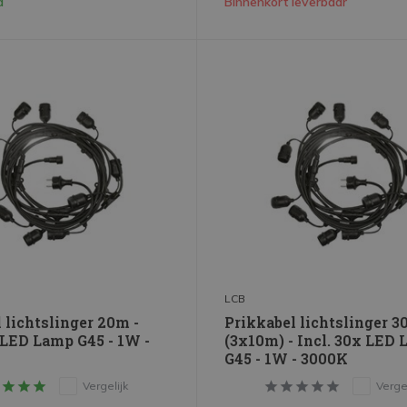
d
Binnenkort leverbaar
LCB
 lichtslinger 20m -
Prikkabel lichtslinger 
 LED Lamp G45 - 1W -
(3x10m) - Incl. 30x LED
G45 - 1W - 3000K
Vergelijk
Vergel