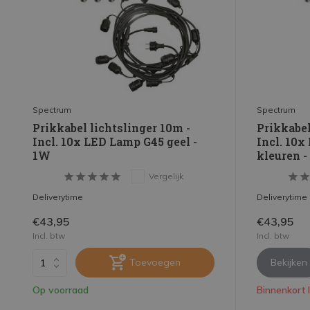
Spectrum
Spectrum
Prikkabel lichtslinger 10m -
Prikkabel
Incl. 10x LED Lamp G45 geel -
Incl. 10
1W
kleuren -
Vergelijk
Deliverytime
Deliverytime
€43,95
€43,95
Incl. btw
Incl. btw
Toevoegen
Bekijken
Op voorraad
Binnenkort 