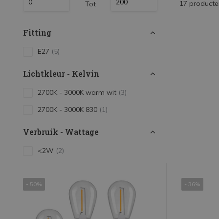
17 producte
Tot
LED Strips
Decoratieve verlichting
Fitting
LED Buitenverlichting
E27
(5)
LED Noodverlichting
Lichtkleur - Kelvin
Installatiemateriaal
2700K - 3000K warm wit
(3)
Mega Sale
2700K - 3000K 830
(1)
Verduurzaming
LED TL verlichting
Verbruik - Wattage
<2W
(2)
- 50%
- 36%