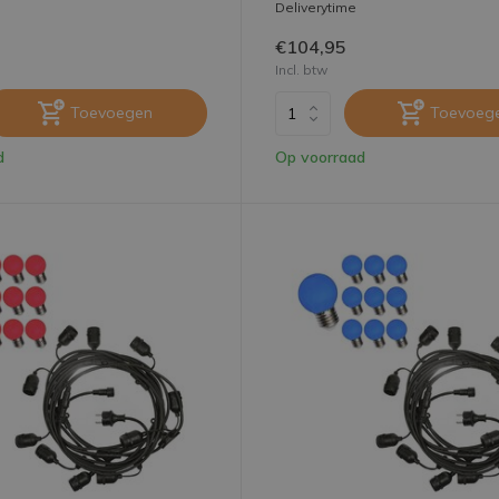
Deliverytime
€104,95
Incl. btw
Toevoegen
Toevoeg
d
Op voorraad