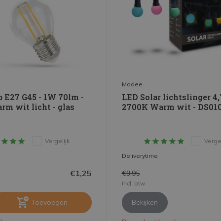
Modee
 E27 G45 - 1W 70lm -
LED Solar lichtslinger 4
m wit licht - glas
2700K Warm wit - DS01
Vergelijk
Vergel
Deliverytime
€1,25
€9,95
Incl. btw
Toevoegen
Bekijken