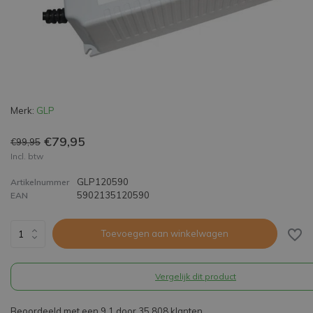
Merk:
GLP
€79,95
€99,95
Incl. btw
GLP120590
Artikelnummer
5902135120590
EAN
Toevoegen aan winkelwagen
Vergelijk dit product
Beoordeeld met een 9,1 door 35.808 klanten