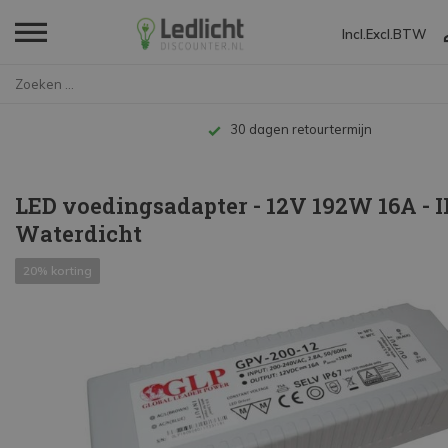
Incl.
Excl.
BTW
Home
LED voedingsadapter - 12V 192W...
30 dagen retourtermijn
LED voedingsadapter - 12V 192W 16A - 
Waterdicht
20% korting