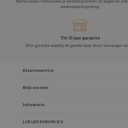
Niet tevreden? Retourneer je bestelling binnen 30 dagen en on
aankoopbedrag terug.
Tot 10 jaar garantie
All in garantie waarbij de gehele lamp direct vervangen wo
Klantenservice
Mijn account
Informatie
LCB LED EUROPE B.V.