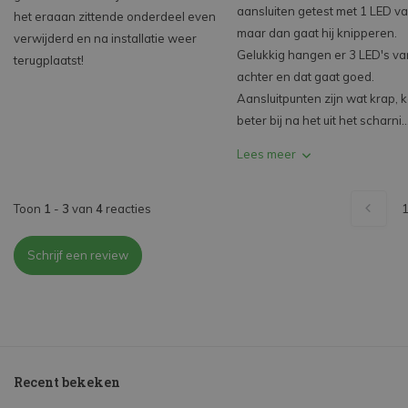
aansluiten getest met 1 LED 
het eraaan zittende onderdeel even
maar dan gaat hij knipperen.
verwijderd en na installatie weer
Gelukkig hangen er 3 LED's v
terugplaatst!
achter en dat gaat goed.
Aansluitpunten zijn wat krap, 
beter bij na het uit het scharni..
Lees meer
Toon
1
-
3
van
4
reacties
Schrijf een review
Recent bekeken