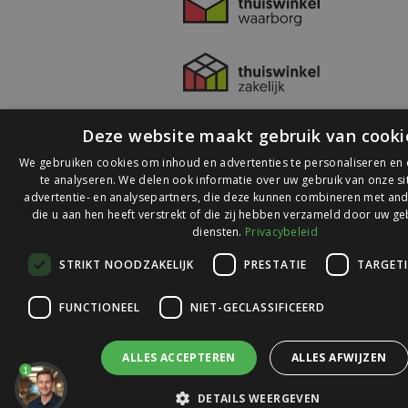
Deze website maakt gebruik van cooki
We gebruiken cookies om inhoud en advertenties te personaliseren en
te analyseren. We delen ook informatie over uw gebruik van onze s
advertentie- en analysepartners, die deze kunnen combineren met and
die u aan hen heeft verstrekt of die zij hebben verzameld door uw ge
© 2026 Ledlichtdiscounter.nl
diensten.
Privacybeleid
STRIKT NOODZAKELIJK
PRESTATIE
TARGET
Wij scoren een
9,1
op
9,1
Webwinkelkeur
FUNCTIONEEL
NIET-GECLASSIFICEERD
ALLES ACCEPTEREN
ALLES AFWIJZEN
1
DETAILS WEERGEVEN