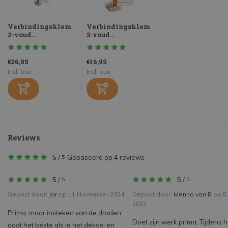
Verbindingsklem
Verbindingsklem
2-voud...
3-voud...
€26,95
€16,95
Incl. btw
Incl. btw
Reviews
5
/
Gebaseerd op 4 reviews
5
5
/
5
/
5
5
Gepost door:
Jar
op 11 November 2024
Gepost door:
Menno van B
op 5
2023
Prima, maar insteken van de draden
Doet zijn werk prima. Tijdens h
gaat het beste als je het deksel en