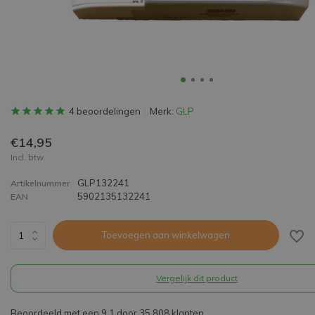
4 beoordelingen
Merk:
GLP
€14,95
Incl. btw
GLP132241
Artikelnummer
5902135132241
EAN
Toevoegen aan winkelwagen
Vergelijk dit product
Beoordeeld met een 9,1 door 35.808 klanten